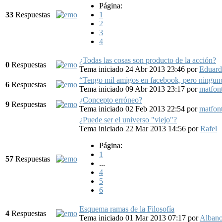
Página:
33
Respuestas
1
2
3
4
¿Todas las cosas son producto de la acción?
0
Respuestas
Tema iniciado 24 Abr 2013 23:46
por
Eduard
“Tengo mil amigos en facebook, pero ninguno
6
Respuestas
Tema iniciado 09 Abr 2013 23:17
por
matfon
¿Concepto erróneo?
9
Respuestas
Tema iniciado 02 Feb 2013 22:54
por
matfon
¿Puede ser el universo "viejo"?
Tema iniciado 22 Mar 2013 14:56
por
Rafel
Página:
1
57
Respuestas
...
4
5
6
Esquema ramas de la Filosofía
4
Respuestas
Tema iniciado 01 Mar 2013 07:17
por
Alban