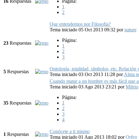
16
Respuestas
Página:
1
2
Que entendemos por Filosofia?
Tema iniciado 05 Oct 2013 09:32
por
nature
Página:
23
Respuestas
1
2
3
Ontología, totalidad, símbolos, etc. Relación 
5
Respuestas
Tema iniciado 03 Oct 2013 11:28
por
Alma n
Cuando matar a un hombre es más fácil que 
Tema iniciado 03 Ago 2013 23:21
por
Mileto
Página:
35
Respuestas
1
2
3
4
Conócete a ti mismo
1
Respuestas
Tema iniciado 01 Ago 2013 18:02
por
Orfeo