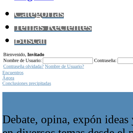
Categorías
Temas Recientes
Buscar
Bienvenido,
Invitado
Nombre de Usuario:
Contraseña:
Contraseña olvidada?
Nombre de Usuario?
Encuentros
Ágora
Conclusiones precipitadas
Ágora
Debate, opina, expón ideas 
en diversos temas desde el p