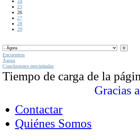
24
25
26
27
28
29
Encuentros
Ágora
Conclusiones precipitadas
Tiempo de carga de la pági
Gracias a
Contactar
Quiénes Somos