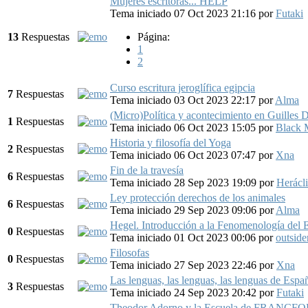
Mujeres escritoras... HELP
Tema iniciado 07 Oct 2023 21:16
por
Futaki
13
Respuestas
Página:
1
2
Curso escritura jeroglífica egipcia
7
Respuestas
Tema iniciado 03 Oct 2023 22:17
por
Alma
(Micro)Política y acontecimiento en Guilles 
1
Respuestas
Tema iniciado 06 Oct 2023 15:05
por
Black 
Historia y filosofía del Yoga
2
Respuestas
Tema iniciado 06 Oct 2023 07:47
por
Xna
Fin de la travesía
6
Respuestas
Tema iniciado 28 Sep 2023 19:09
por
Herácl
Ley protección derechos de los animales
6
Respuestas
Tema iniciado 29 Sep 2023 09:06
por
Alma
Hegel. Introducción a la Fenomenología del E
0
Respuestas
Tema iniciado 01 Oct 2023 00:06
por
outside
Filosofas
0
Respuestas
Tema iniciado 27 Sep 2023 22:46
por
Xna
Las lenguas, las lenguas, las lenguas de Espa
3
Respuestas
Tema iniciado 24 Sep 2023 20:42
por
Futaki
Theodor Adorno y la Escuela de FRANCF