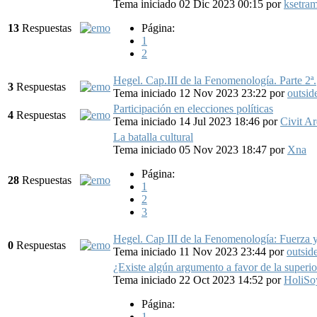
Tema iniciado 02 Dic 2023 00:15
por
ksetra
13
Respuestas
Página:
1
2
Hegel. Cap.III de la Fenomenología. Parte 2ª.
3
Respuestas
Tema iniciado 12 Nov 2023 23:22
por
outsid
Participación en elecciones políticas
4
Respuestas
Tema iniciado 14 Jul 2023 18:46
por
Civit A
La batalla cultural
Tema iniciado 05 Nov 2023 18:47
por
Xna
Página:
28
Respuestas
1
2
3
Hegel. Cap III de la Fenomenología: Fuerza y
0
Respuestas
Tema iniciado 11 Nov 2023 23:44
por
outsid
¿Existe algún argumento a favor de la super
Tema iniciado 22 Oct 2023 14:52
por
HoliS
Página:
1