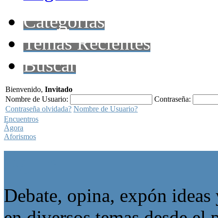
Categorías
Temas Recientes
Buscar
Bienvenido,
Invitado
Nombre de Usuario:
Contraseña:
Contraseña olvidada?
Nombre de Usuario?
Encuentros
Ágora
Aforismos
Ágora
Debate, opina, expón ideas 
en diversos temas desde el p