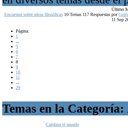
Último 
Encuestas sobre ideas filosóficas
10
Temas
117
Respuestas
por
Geiri
11 Sep 2
Página:
1
...
5
6
7
8
9
10
11
...
29
Temas en la Categoría:
Cambiar el mundo