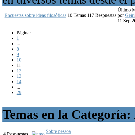
Último 
Encuestas sobre ideas filosóficas
10
Temas
117
Respuestas
por
Geiri
11 Sep 2
Página:
1
...
8
9
10
11
12
13
14
...
29
Temas en la Categoría:
Sobre pessoa
4
Respuestas