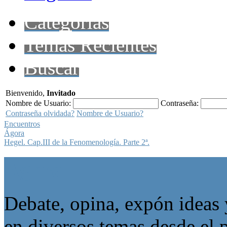
Categorías
Temas Recientes
Buscar
Bienvenido,
Invitado
Nombre de Usuario:
Contraseña:
Contraseña olvidada?
Nombre de Usuario?
Encuentros
Ágora
Hegel. Cap.III de la Fenomenología. Parte 2ª.
Ágora
Debate, opina, expón ideas 
en diversos temas desde el p