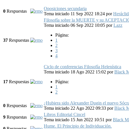
Oposiciones secundaria
0
Respuestas
Tema iniciado 11 Sep 2022 18:24
por
Heráclid
Filosofía sobre la MUERTE y su ACEPTAC
Tema iniciado 06 Sep 2022 10:05
por
Lazz
Página:
37
Respuestas
1
2
3
4
Ciclo de conferencias Filosofía Helenística
Tema iniciado 18 Ago 2022 15:02
por
Black 
17
Respuestas
Página:
1
2
¿Hubiera sido Alexander Dugin el nuevo Sócr
0
Respuestas
Tema iniciado 22 Ago 2022 09:33
por
Black 
Libros Editorial Cincel
9
Respuestas
Tema iniciado 15 Jun 2022 10:51
por
Black M
Hume. El Principio de Individuación.
0
Respuestas