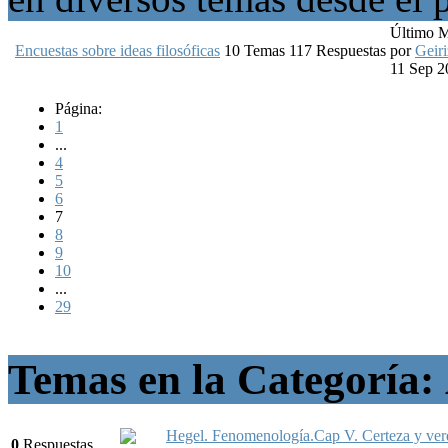
Último 
Encuestas sobre ideas filosóficas
10
Temas
117
Respuestas
por
Geiri
11 Sep 2
Página:
1
...
4
5
6
7
8
9
10
...
29
Temas en la Categoría:
Hegel. Fenomenología.Cap V. Certeza y verd
0
Respuestas