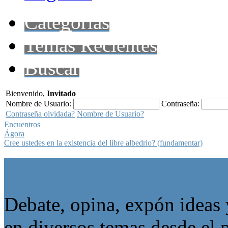
Categorías
Temas Recientes
Buscar
Bienvenido,
Invitado
Nombre de Usuario:
Contraseña:
Contraseña olvidada?
Nombre de Usuario?
Encuentros
Ágora
Cree ustedes en la existencia del libre albedrio? (fundamentar)
Ágora
Debate, opina, expón ideas 
en diversos temas desde el p