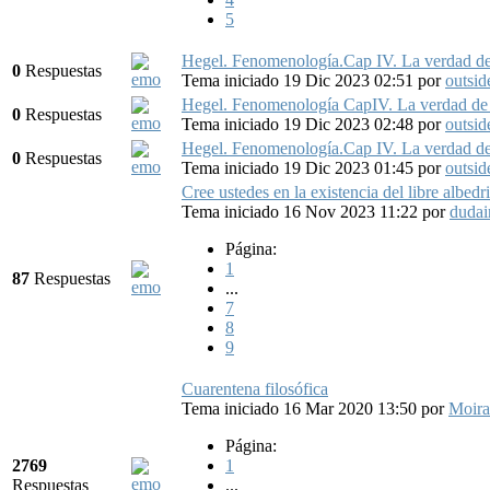
5
Hegel. Fenomenología.Cap IV. La verdad de l
0
Respuestas
Tema iniciado 19 Dic 2023 02:51
por
outsid
Hegel. Fenomenología CapIV. La verdad de la
0
Respuestas
Tema iniciado 19 Dic 2023 02:48
por
outsid
Hegel. Fenomenología.Cap IV. La verdad de l
0
Respuestas
Tema iniciado 19 Dic 2023 01:45
por
outsid
Cree ustedes en la existencia del libre albed
Tema iniciado 16 Nov 2023 11:22
por
dudai
Página:
1
87
Respuestas
...
7
8
9
Cuarentena filosófica
Tema iniciado 16 Mar 2020 13:50
por
Moira
Página:
2769
1
Respuestas
...