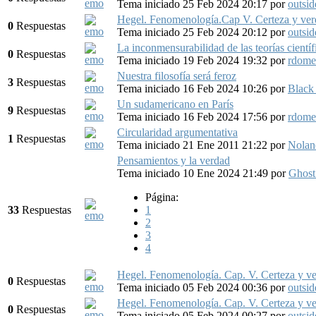
Tema iniciado 25 Feb 2024 20:17
por
outsid
Hegel. Fenomenología.Cap V. Certeza y verda
0
Respuestas
Tema iniciado 25 Feb 2024 20:12
por
outsid
La inconmensurabilidad de las teorías científ
0
Respuestas
Tema iniciado 19 Feb 2024 19:32
por
rdome
Nuestra filosofía será feroz
3
Respuestas
Tema iniciado 16 Feb 2024 10:26
por
Black
Un sudamericano en París
9
Respuestas
Tema iniciado 16 Feb 2024 17:56
por
rdome
Circularidad argumentativa
1
Respuestas
Tema iniciado 21 Ene 2011 21:22
por
Nolan
Pensamientos y la verdad
Tema iniciado 10 Ene 2024 21:49
por
Ghost
Página:
33
Respuestas
1
2
3
4
Hegel. Fenomenología. Cap. V. Certeza y ver
0
Respuestas
Tema iniciado 05 Feb 2024 00:36
por
outsid
Hegel. Fenomenología. Cap. V. Certeza y ver
0
Respuestas
Tema iniciado 05 Feb 2024 00:27
por
outsid