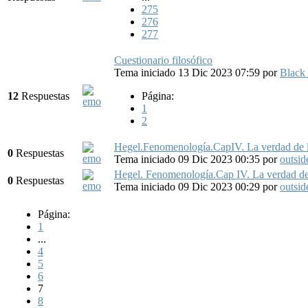
275
276
277
Cuestionario filosófico
Tema iniciado 13 Dic 2023 07:59
por
Black
12
Respuestas
Página:
1
2
Hegel.Fenomenología.CapIV. La verdad de la 
0
Respuestas
Tema iniciado 09 Dic 2023 00:35
por
outsid
Hegel. Fenomenología.Cap IV. La verdad de l
0
Respuestas
Tema iniciado 09 Dic 2023 00:29
por
outsid
Página:
1
...
4
5
6
7
8