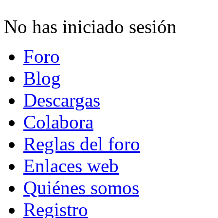
No has iniciado sesión
Foro
Blog
Descargas
Colabora
Reglas del foro
Enlaces web
Quiénes somos
Registro