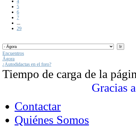
4
5
6
7
...
29
Encuentros
Ágora
¿Autodidactas en el foro?
Tiempo de carga de la pági
Gracias a
Contactar
Quiénes Somos