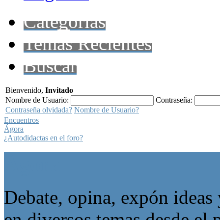
Categorías
Temas Recientes
Buscar
Bienvenido,
Invitado
Nombre de Usuario:
Contraseña:
Contraseña olvidada?
Nombre de Usuario?
Encuentros
Ágora
¿Autodidactas en el foro?
Ágora
Debate, opina, expón ideas 
en diversos temas desde el p