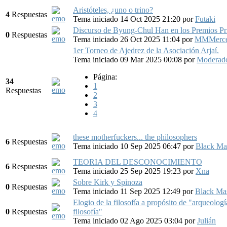
Aristóteles, ¿uno o trino?
4
Respuestas
Tema iniciado 14 Oct 2025 21:20
por
Futaki
Discurso de Byung-Chul Han en los Premios Pri
0
Respuestas
Tema iniciado 26 Oct 2025 11:04
por
MMMerce
1er Torneo de Ajedrez de la Asociación Arjaí.
Tema iniciado 09 Mar 2025 00:08
por
Moderado
Página:
34
1
Respuestas
2
3
4
these motherfuckers... the philosophers
6
Respuestas
Tema iniciado 10 Sep 2025 06:47
por
Black Ma
TEORIA DEL DESCONOCIMIENTO
6
Respuestas
Tema iniciado 25 Sep 2025 19:23
por
Xna
Sobre Kirk y Spinoza
0
Respuestas
Tema iniciado 11 Sep 2025 12:49
por
Black Ma
Elogio de la filosofía a propósito de "arqueología
0
Respuestas
filosofía"
Tema iniciado 02 Ago 2025 03:04
por
Julián