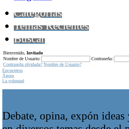
Categorías
Temas Recientes
Buscar
Bienvenido,
Invitado
Nombre de Usuario:
Contraseña:
Contraseña olvidada?
Nombre de Usuario?
Encuentros
Ágora
La voluntad
Ágora
Debate, opina, expón ideas 
en diversos temas desde el p