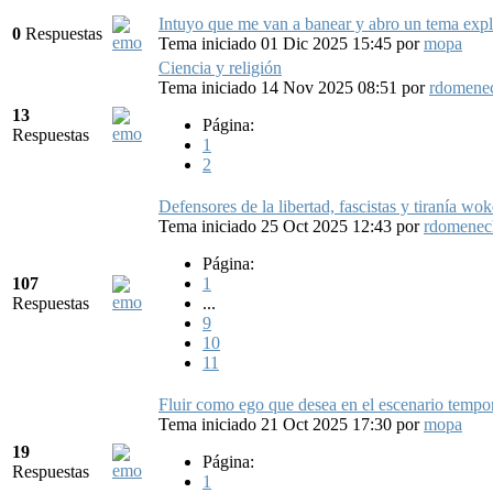
Intuyo que me van a banear y abro un tema exp
0
Respuestas
Tema iniciado 01 Dic 2025 15:45
por
mopa
Ciencia y religión
Tema iniciado 14 Nov 2025 08:51
por
rdomene
13
Página:
Respuestas
1
2
Defensores de la libertad, fascistas y tiranía wok
Tema iniciado 25 Oct 2025 12:43
por
rdomenec
Página:
107
1
Respuestas
...
9
10
11
Fluir como ego que desea en el escenario tempo
Tema iniciado 21 Oct 2025 17:30
por
mopa
19
Página:
Respuestas
1