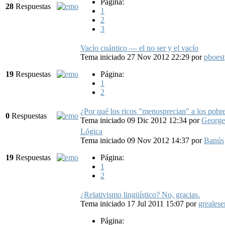
Página:
28
Respuestas
1
2
3
Vacío cuántico — el no ser y el vacío
Tema iniciado 27 Nov 2012 22:29
por
pboest
19
Respuestas
Página:
1
2
¿Por qué los ricos "menosprecian" a los pobre
0
Respuestas
Tema iniciado 09 Dic 2012 12:34
por
George
Lógica
Tema iniciado 09 Nov 2012 14:37
por
Banús
19
Respuestas
Página:
1
2
¿Relativismo lingüístico? No, gracias.
Tema iniciado 17 Jul 2011 15:07
por
grealese
Página: