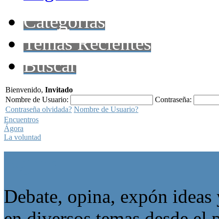
Categorías
Temas Recientes
Buscar
Bienvenido,
Invitado
Nombre de Usuario:
Contraseña:
Contraseña olvidada?
Nombre de Usuario?
Encuentros
Ágora
La voluntad
Ágora
Debate, opina, expón ideas 
en diversos temas desde el p