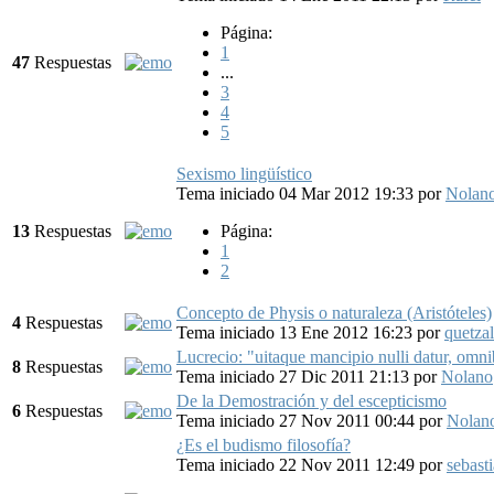
Página:
1
47
Respuestas
...
3
4
5
Sexismo lingüístico
Tema iniciado 04 Mar 2012 19:33
por
Nolan
13
Respuestas
Página:
1
2
Concepto de Physis o naturaleza (Aristóteles)
4
Respuestas
Tema iniciado 13 Ene 2012 16:23
por
quetzal
Lucrecio: "uitaque mancipio nulli datur, omn
8
Respuestas
Tema iniciado 27 Dic 2011 21:13
por
Nolano
De la Demostración y del escepticismo
6
Respuestas
Tema iniciado 27 Nov 2011 00:44
por
Nolan
¿Es el budismo filosofía?
Tema iniciado 22 Nov 2011 12:49
por
sebast