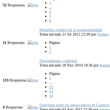
1
52
Respuestas
...
4
5
6
Metafísica jurídica de la postmodernidad
Tema iniciado 21 Jul 2012 23:39
por
Nolano
11
Respuestas
Página:
1
2
Nacionalismo y entropía
Tema iniciado 18 Nov 2010 18:36
por
Kierk
Página:
1
133
Respuestas
...
12
13
14
Entrevista sobre los presocráticos de Gustav
4
Respuestas
Tema iniciado 03 Ago 2011 14:30
por
greales