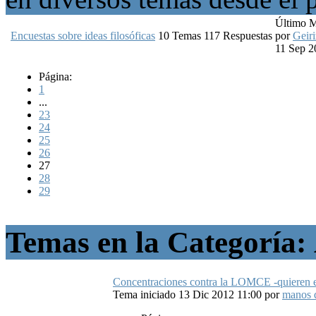
Último 
Encuestas sobre ideas filosóficas
10
Temas
117
Respuestas
por
Geiri
11 Sep 2
Página:
1
...
23
24
25
26
27
28
29
Temas en la Categoría:
Concentraciones contra la LOMCE -quieren el
Tema iniciado 13 Dic 2012 11:00
por
manos 