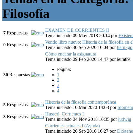
Filosofía
EXAMEN DE CORRIENTES II
7
Respuestas
Tema iniciado 09 May 2018 20:14
por
Existenc
Vendo libro nuevo: Historia de la filosofía en 
0
Respuestas
Tema iniciado 30 Sep 2020 16:04
por
hern3go
Cómo encarar la asignatura
Tema iniciado 09 Feb 2020 14:47
por
leira89
Página:
30
Respuestas
1
2
3
4
Historia de la filosofía contemporánea
5
Respuestas
Tema iniciado 10 Mar 2020 14:03
por
rdomen
Husserl. Corrientes I
3
Respuestas
Tema iniciado 04 Nov 2018 10:35
por
ludwig
Corrientes actuales I (Ayuda)
Tema iniciado 26 Sep 2016 16:27
por
Diógene