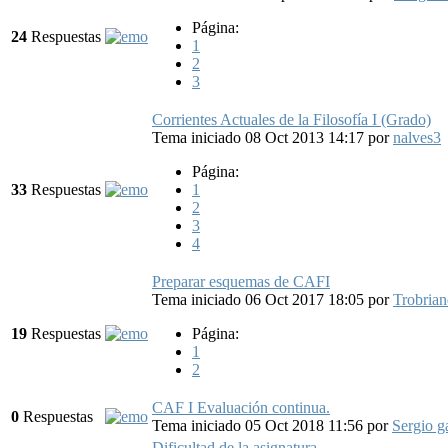
Página:
24
Respuestas
1
2
3
Corrientes Actuales de la Filosofía I (Grado)
Tema iniciado 08 Oct 2013 14:17
por
nalves3
Página:
33
Respuestas
1
2
3
4
Preparar esquemas de CAFI
Tema iniciado 06 Oct 2017 18:05
por
Trobria
19
Respuestas
Página:
1
2
CAF I Evaluación continua.
0
Respuestas
Tema iniciado 05 Oct 2018 11:56
por
Sergio g
Dificultad de la asignatura