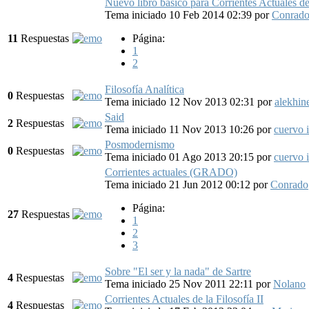
Nuevo libro básico para Corrientes Actuales de 
Tema iniciado 10 Feb 2014 02:39
por
Conrad
11
Respuestas
Página:
1
2
Filosofía Analítica
0
Respuestas
Tema iniciado 12 Nov 2013 02:31
por
alekhin
Said
2
Respuestas
Tema iniciado 11 Nov 2013 10:26
por
cuervo 
Posmodernismo
0
Respuestas
Tema iniciado 01 Ago 2013 20:15
por
cuervo 
Corrientes actuales (GRADO)
Tema iniciado 21 Jun 2012 00:12
por
Conrado
Página:
27
Respuestas
1
2
3
Sobre "El ser y la nada" de Sartre
4
Respuestas
Tema iniciado 25 Nov 2011 22:11
por
Nolano
Corrientes Actuales de la Filosofía II
4
Respuestas