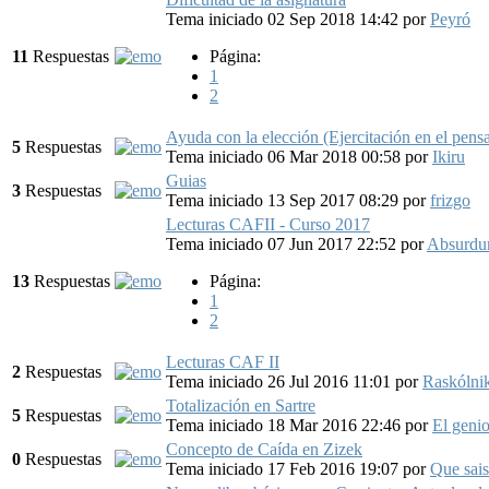
Tema iniciado 02 Sep 2018 14:42
por
Peyró
11
Respuestas
Página:
1
2
Ayuda con la elección (Ejercitación en el pensa
5
Respuestas
Tema iniciado 06 Mar 2018 00:58
por
Ikiru
Guias
3
Respuestas
Tema iniciado 13 Sep 2017 08:29
por
frizgo
Lecturas CAFII - Curso 2017
Tema iniciado 07 Jun 2017 22:52
por
Absurd
13
Respuestas
Página:
1
2
Lecturas CAF II
2
Respuestas
Tema iniciado 26 Jul 2016 11:01
por
Raskólni
Totalización en Sartre
5
Respuestas
Tema iniciado 18 Mar 2016 22:46
por
El geni
Concepto de Caída en Zizek
0
Respuestas
Tema iniciado 17 Feb 2016 19:07
por
Que sais