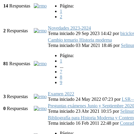
14
Respuestas
Página:
1
2
Novedades 2023-2024
2
Respuestas
Tema iniciado 29 Sep 2023 14:42
por
bicicl
Cambio temario Historia moderna
Tema iniciado 03 Mar 2021 18:46
por
Selinu
Página:
1
81
Respuestas
...
7
8
9
Examen 2022
3
Respuestas
Tema iniciado 24 May 2022 07:23
por
LSR—
Preguntas exámenes Junio y Septiembre 202
0
Respuestas
Tema iniciado 23 Abr 2021 10:15
por
Selinun
Bibliografía para Historia Moderna y Conte
Tema iniciado 16 Feb 2011 22:48
por
Conra
Página: