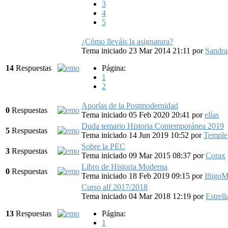
3
4
5
¿Cómo lleváis la asignatura?
Tema iniciado 23 Mar 2014 21:11
por
Sandr
14
Respuestas
Página:
1
2
Aporías de la Postmodernidad
0
Respuestas
Tema iniciado 05 Feb 2020 20:41
por
elías
Duda temario Historia Contemporánea 2019
5
Respuestas
Tema iniciado 14 Jun 2019 10:52
por
Temple
Sobre la PEC
3
Respuestas
Tema iniciado 09 Mar 2015 08:37
por
Corax
Libro de Historia Moderna
0
Respuestas
Tema iniciado 18 Feb 2019 09:15
por
IñigoM
Curso alf 2017/2018
Tema iniciado 04 Mar 2018 12:19
por
Estrell
13
Respuestas
Página:
1