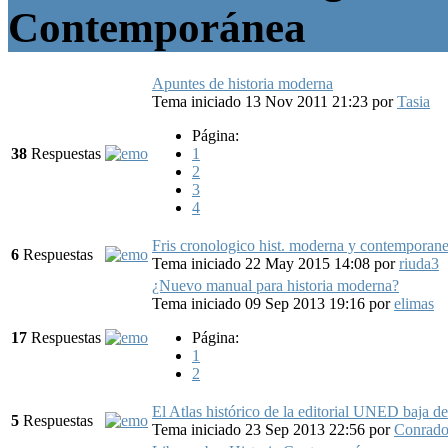
Contemporánea
Apuntes de historia moderna
Tema iniciado 13 Nov 2011 21:23
por
Tasia
Página:
38
Respuestas
1
2
3
4
Fris cronologico hist. moderna y contemporan
6
Respuestas
Tema iniciado 22 May 2015 14:08
por
riuda3
¿Nuevo manual para historia moderna?
Tema iniciado 09 Sep 2013 19:16
por
elimas
17
Respuestas
Página:
1
2
El Atlas histórico de la editorial UNED baja de
5
Respuestas
Tema iniciado 23 Sep 2013 22:56
por
Conrad