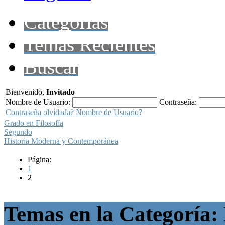
Categorías
Temas Recientes
Buscar
Bienvenido,
Invitado
Nombre de Usuario:
Contraseña:
Contraseña olvidada?
Nombre de Usuario?
Grado en Filosofía
Segundo
Historia Moderna y Contemporánea
Página:
1
2
Temas en la Categoría: