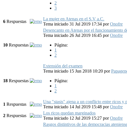
2
3
La mujer en Atenas en el S.V a.C.
6
Respuestas
Tema iniciado 31 Jul 2019 17:34
por
Onofre
Desencanto en Atenas por el funcionamiento d
Tema iniciado 26 Jul 2019 16:45
por
Onofre
10
Respuestas
Página:
1
2
Extensión del examen
Tema iniciado 15 Jun 2018 10:20
por
Papagen
18
Respuestas
Página:
1
2
Una "stasis" ajena a un conflicto entre ricos y 
1
Respuestas
Tema iniciado 14 Jul 2019 15:48
por
Onofre
Los ricos quedan marginados
2
Respuestas
Tema iniciado 12 Jul 2019 15:27
por
Onofre
Rasgos distintivos de las democracias ateniens