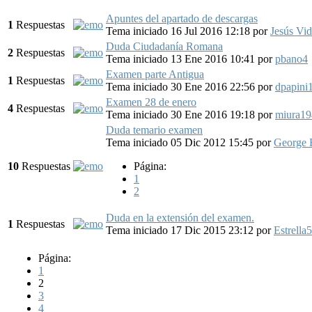
Apuntes del apartado de descargas
1
Respuestas
Tema iniciado 16 Jul 2016 12:18
por
Jesús Vi
Duda Ciudadanía Romana
2
Respuestas
Tema iniciado 13 Ene 2016 10:41
por
pbano4
Examen parte Antigua
1
Respuestas
Tema iniciado 30 Ene 2016 22:56
por
dpapini
Examen 28 de enero
4
Respuestas
Tema iniciado 30 Ene 2016 19:18
por
miura19
Duda temario examen
Tema iniciado 05 Dic 2012 15:45
por
George 
10
Respuestas
Página:
1
2
Duda en la extensión del examen.
1
Respuestas
Tema iniciado 17 Dic 2015 23:12
por
Estrella5
Página:
1
2
3
4