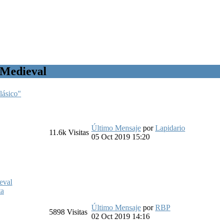
 Medieval
lásico"
Último Mensaje
por
Lapidario
11.6k
Visitas
05 Oct 2019 15:20
eval
ta
Último Mensaje
por
RBP
5898
Visitas
02 Oct 2019 14:16