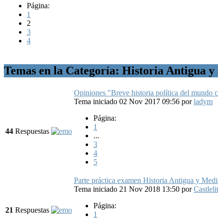
Página:
1
2
3
4
Temas en la Categoría: Historia Antigua y
Opiniones "Breve historia política del mundo c
Tema iniciado 02 Nov 2017 09:56
por
ladym
Página:
1
44
Respuestas
...
3
4
5
Parte práctica examen Historia Antigua y Medi
Tema iniciado 21 Nov 2018 13:50
por
Castleli
Página:
21
Respuestas
1