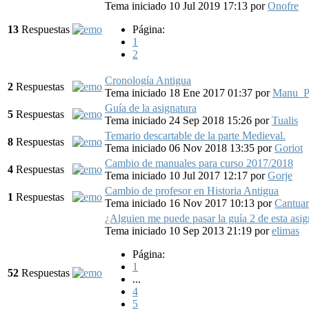
Tema iniciado 10 Jul 2019 17:13
por
Onofre
13
Respuestas
Página:
1
2
Cronología Antigua
2
Respuestas
Tema iniciado 18 Ene 2017 01:37
por
Manu_P
Guía de la asignatura
5
Respuestas
Tema iniciado 24 Sep 2018 15:26
por
Tualis
Temario descartable de la parte Medieval.
8
Respuestas
Tema iniciado 06 Nov 2018 13:35
por
Goriot
Cambio de manuales para curso 2017/2018
4
Respuestas
Tema iniciado 10 Jul 2017 12:17
por
Gorje
Cambio de profesor en Historia Antigua
1
Respuestas
Tema iniciado 16 Nov 2017 10:13
por
Cantuar
¿Alguien me puede pasar la guía 2 de esta asig
Tema iniciado 10 Sep 2013 21:19
por
elimas
Página:
1
52
Respuestas
...
4
5