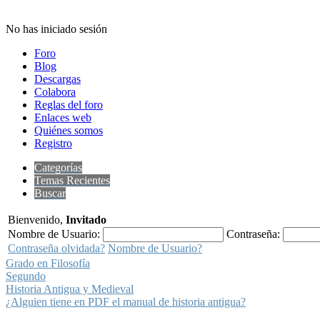
No has iniciado sesión
Foro
Blog
Descargas
Colabora
Reglas del foro
Enlaces web
Quiénes somos
Registro
Categorías
Temas Recientes
Buscar
Bienvenido,
Invitado
Nombre de Usuario:
Contraseña:
Contraseña olvidada?
Nombre de Usuario?
Grado en Filosofía
Segundo
Historia Antigua y Medieval
¿Alguien tiene en PDF el manual de historia antigua?