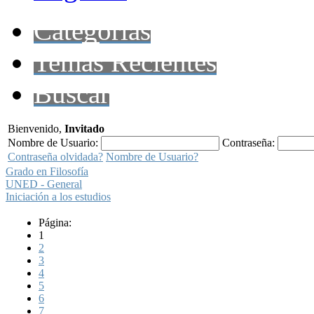
Categorías
Temas Recientes
Buscar
Bienvenido,
Invitado
Nombre de Usuario:
Contraseña:
Contraseña olvidada?
Nombre de Usuario?
Grado en Filosofía
UNED - General
Iniciación a los estudios
Página:
1
2
3
4
5
6
7