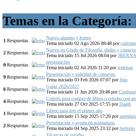
Temas en la Categoría: I
Nuevo alumno y forero
1
Respuestas
Tema iniciado 02 Ago 2026 08:48
por
carteian
Nuevo en Grado de Filosofía, dudas y consejo
2
Respuestas
Tema iniciado 15 Jul 2026 08:04
por
JBERNA
presentación
0
Respuestas
Tema iniciado 02 Jul 2026 11:20
por
jesteban
Presentación y solicitud de consejos.
9
Respuestas
Tema iniciado 03 Feb 2026 07:07
por
Jura
Guías 2026/2027
6
Respuestas
Tema iniciado 11 Jun 2026 20:48
por
Confusu
Criterio para compra de libros o estudio con a
4
Respuestas
Tema iniciado 27 Oct 2025 17:55
por
Daath
Libros para leer el primer año
1
Respuestas
Tema iniciado 15 Sep 2025 17:26
por
aartigue
Presentación y ayuda en asignaturas
2
Respuestas
Tema iniciado 04 Sep 2025 23:32
por
Sertorio
Técnicas de estudio