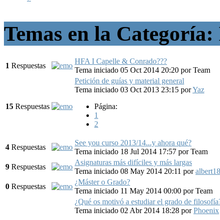
Temas en la Categoría: I
HFA I Capelle & Conrado???
1
Respuestas
Tema iniciado 05 Oct 2014 20:20
por
Team
Petición de guías y material general
Tema iniciado 03 Oct 2013 23:15
por
Yaz
15
Respuestas
Página:
1
2
See you curso 2013/14...y ahora qué?
4
Respuestas
Tema iniciado 18 Jul 2014 17:57
por
Team
Asignaturas más difíciles y más largas
9
Respuestas
Tema iniciado 08 May 2014 20:11
por
albert1
¿Máster o Grado?
0
Respuestas
Tema iniciado 11 May 2014 00:00
por
Team
¿Qué os motivó a estudiar el grado de filosofía
Tema iniciado 02 Abr 2014 18:28
por
Phoenix