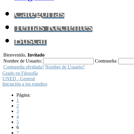
Categorías
Temas Recientes
Buscar
Bienvenido,
Invitado
Nombre de Usuario:
Contraseña:
Contraseña olvidada?
Nombre de Usuario?
Grado en Filosofía
UNED - General
Iniciación a los estudios
Página:
1
2
3
4
5
6
7