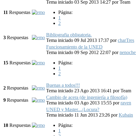
Tema iniciado 03 Sep 2013 14:27
por
Team
11
Respuestas
Página:
1
2
Bibliografia obligatoria.
3
Respuestas
Tema iniciado 09 Jul 2013 17:37
por
charTres
Funcionamiento de la UNED
Tema iniciado 09 Sep 2012 22:07
por
nenoch
15
Respuestas
Página:
1
2
Buenas a todos!!!
2
Respuestas
Tema iniciado 23 Ago 2013 16:41
por
Team
Cambio de acera (de ingeniería a filosofía)
9
Respuestas
Tema iniciado 03 Ago 2013 15:55
por
raven
UNED y Master...¿Locura?
Tema iniciado 11 Jun 2013 23:26
por
Kubain
18
Respuestas
Página:
1