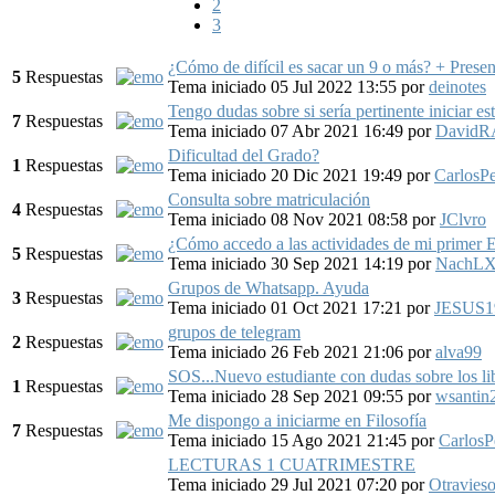
2
3
¿Cómo de difícil es sacar un 9 o más? + Prese
5
Respuestas
Tema iniciado 05 Jul 2022 13:55
por
deinotes
Tengo dudas sobre si sería pertinente iniciar est
7
Respuestas
Tema iniciado 07 Abr 2021 16:49
por
DavidR
Dificultad del Grado?
1
Respuestas
Tema iniciado 20 Dic 2021 19:49
por
CarlosP
Consulta sobre matriculación
4
Respuestas
Tema iniciado 08 Nov 2021 08:58
por
JClvro
¿Cómo accedo a las actividades de mi primer
5
Respuestas
Tema iniciado 30 Sep 2021 14:19
por
NachLX
Grupos de Whatsapp. Ayuda
3
Respuestas
Tema iniciado 01 Oct 2021 17:21
por
JESUS1
grupos de telegram
2
Respuestas
Tema iniciado 26 Feb 2021 21:06
por
alva99
SOS...Nuevo estudiante con dudas sobre los li
1
Respuestas
Tema iniciado 28 Sep 2021 09:55
por
wsantin
Me dispongo a iniciarme en Filosofía
7
Respuestas
Tema iniciado 15 Ago 2021 21:45
por
CarlosP
LECTURAS 1 CUATRIMESTRE
Tema iniciado 29 Jul 2021 07:20
por
Otravies