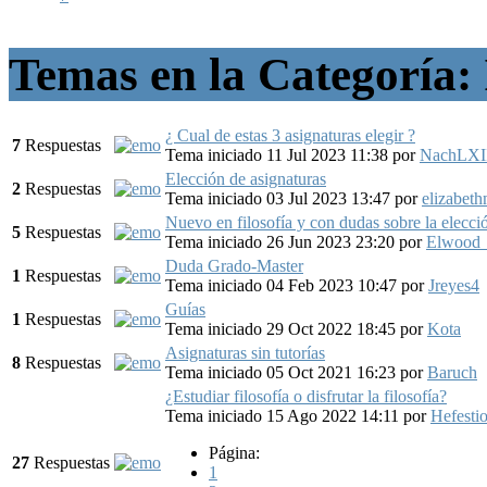
Temas en la Categoría: I
¿ Cual de estas 3 asignaturas elegir ?
7
Respuestas
Tema iniciado 11 Jul 2023 11:38
por
NachLXI
Elección de asignaturas
2
Respuestas
Tema iniciado 03 Jul 2023 13:47
por
elizabet
Nuevo en filosofía y con dudas sobre la elecci
5
Respuestas
Tema iniciado 26 Jun 2023 23:20
por
Elwood
Duda Grado-Master
1
Respuestas
Tema iniciado 04 Feb 2023 10:47
por
Jreyes4
Guías
1
Respuestas
Tema iniciado 29 Oct 2022 18:45
por
Kota
Asignaturas sin tutorías
8
Respuestas
Tema iniciado 05 Oct 2021 16:23
por
Baruch
¿Estudiar filosofía o disfrutar la filosofía?
Tema iniciado 15 Ago 2022 14:11
por
Hefesti
Página:
27
Respuestas
1