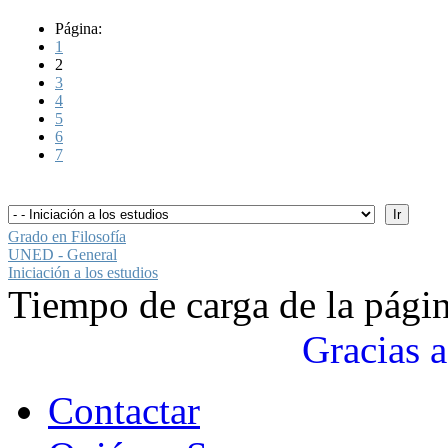
Página:
1
2
3
4
5
6
7
Grado en Filosofía
UNED - General
Iniciación a los estudios
Tiempo de carga de la pági
Gracias a
Contactar