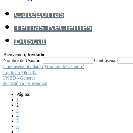
Categorías
Temas Recientes
Buscar
Bienvenido,
Invitado
Nombre de Usuario:
Contraseña:
Contraseña olvidada?
Nombre de Usuario?
Grado en Filosofía
UNED - General
Iniciación a los estudios
Página:
1
2
3
4
5
6
7