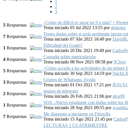
1
2
3
¿Cómo de difícil es sacar un 9 o más? + Prese
5
Respuestas
Tema iniciado 05 Jul 2022 13:55
por
deinotes
Tengo dudas sobre si sería pertinente iniciar est
7
Respuestas
Tema iniciado 07 Abr 2021 16:49
por
DavidR
Dificultad del Grado?
1
Respuestas
Tema iniciado 20 Dic 2021 19:49
por
CarlosP
Consulta sobre matriculación
4
Respuestas
Tema iniciado 08 Nov 2021 08:58
por
JClvro
¿Cómo accedo a las actividades de mi primer
5
Respuestas
Tema iniciado 30 Sep 2021 14:19
por
NachLX
Grupos de Whatsapp. Ayuda
3
Respuestas
Tema iniciado 01 Oct 2021 17:21
por
JESUS1
grupos de telegram
2
Respuestas
Tema iniciado 26 Feb 2021 21:06
por
alva99
SOS...Nuevo estudiante con dudas sobre los li
1
Respuestas
Tema iniciado 28 Sep 2021 09:55
por
wsantin
Me dispongo a iniciarme en Filosofía
7
Respuestas
Tema iniciado 15 Ago 2021 21:45
por
CarlosP
LECTURAS 1 CUATRIMESTRE