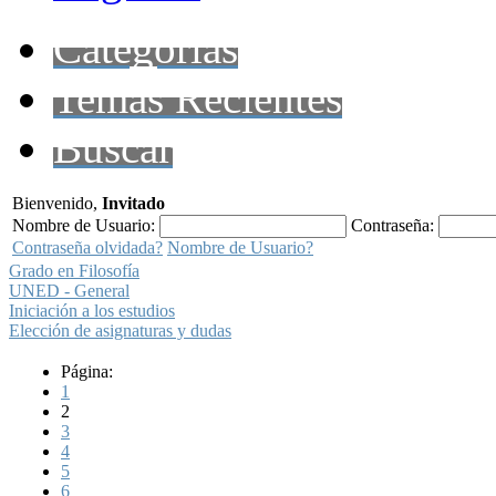
Categorías
Temas Recientes
Buscar
Bienvenido,
Invitado
Nombre de Usuario:
Contraseña:
Contraseña olvidada?
Nombre de Usuario?
Grado en Filosofía
UNED - General
Iniciación a los estudios
Elección de asignaturas y dudas
Página:
1
2
3
4
5
6