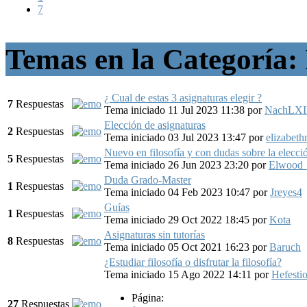
7
Temas en la Categoría: I
¿ Cual de estas 3 asignaturas elegir ?
7
Respuestas
Tema iniciado 11 Jul 2023 11:38
por
NachLXI
Elección de asignaturas
2
Respuestas
Tema iniciado 03 Jul 2023 13:47
por
elizabet
Nuevo en filosofía y con dudas sobre la elecci
5
Respuestas
Tema iniciado 26 Jun 2023 23:20
por
Elwood
Duda Grado-Master
1
Respuestas
Tema iniciado 04 Feb 2023 10:47
por
Jreyes4
Guías
1
Respuestas
Tema iniciado 29 Oct 2022 18:45
por
Kota
Asignaturas sin tutorías
8
Respuestas
Tema iniciado 05 Oct 2021 16:23
por
Baruch
¿Estudiar filosofía o disfrutar la filosofía?
Tema iniciado 15 Ago 2022 14:11
por
Hefesti
Página:
27
Respuestas