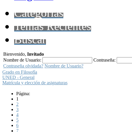
Categorías
Temas Recientes
Buscar
Bienvenido,
Invitado
Nombre de Usuario:
Contraseña:
Contraseña olvidada?
Nombre de Usuario?
Grado en Filosofía
UNED - General
Matrícula y elección de asignaturas
Página:
1
2
3
4
5
6
7