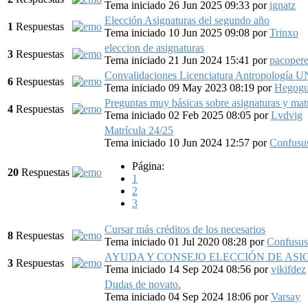
Tema iniciado 26 Jun 2025 09:33
por
ignatz
Elección Asignaturas del segundo año
1
Respuestas
Tema iniciado 10 Jun 2025 09:08
por
Trinxo
eleccion de asignaturas
3
Respuestas
Tema iniciado 21 Jun 2024 15:41
por
pacoper
Convalidaciones Licenciatura Antropología U
6
Respuestas
Tema iniciado 09 May 2023 08:19
por
Hegog
Preguntas muy básicas sobre asignaturas y mat
4
Respuestas
Tema iniciado 02 Feb 2025 08:05
por
Lvdvig
Matrícula 24/25
Tema iniciado 10 Jun 2024 12:57
por
Confusu
Página:
20
Respuestas
1
2
3
Cursar más créditos de los necesarios
8
Respuestas
Tema iniciado 01 Jul 2020 08:28
por
Confusus
AYUDA Y CONSEJO ELECCIÓN DE ASI
3
Respuestas
Tema iniciado 14 Sep 2024 08:56
por
vikifdez
Dudas de novato.
Tema iniciado 04 Sep 2024 18:06
por
Varsay