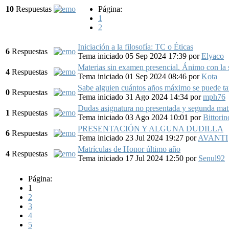
10
Respuestas
Página:
1
2
Iniciación a la filosofía: TC o Éticas
6
Respuestas
Tema iniciado 05 Sep 2024 17:39
por
Elyaco
Materias sin examen presencial. Ánimo con la
4
Respuestas
Tema iniciado 01 Sep 2024 08:46
por
Kota
Sabe alguien cuántos años máximo se puede tar
0
Respuestas
Tema iniciado 31 Ago 2024 14:34
por
mph76
Dudas asignatura no presentada y segunda matr
1
Respuestas
Tema iniciado 03 Ago 2024 10:01
por
Bittorin
PRESENTACIÓN Y ALGUNA DUDILLA
6
Respuestas
Tema iniciado 23 Jul 2024 19:27
por
AVANTI
Matrículas de Honor último año
4
Respuestas
Tema iniciado 17 Jul 2024 12:50
por
Senul92
Página:
1
2
3
4
5