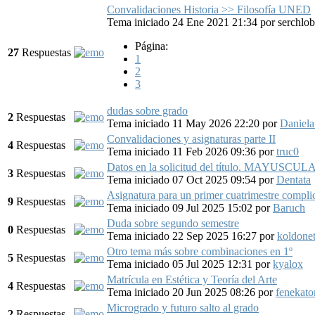
Convalidaciones Historia >> Filosofía UNED
Tema iniciado 24 Ene 2021 21:34
por
serchlo
Página:
27
Respuestas
1
2
3
dudas sobre grado
2
Respuestas
Tema iniciado 11 May 2026 22:20
por
Daniel
Convalidaciones y asignaturas parte II
4
Respuestas
Tema iniciado 11 Feb 2026 09:36
por
truc0
Datos en la solicitud del título. MAYUSCULA
3
Respuestas
Tema iniciado 07 Oct 2025 09:54
por
Dentata
Asignatura para un primer cuatrimestre compli
9
Respuestas
Tema iniciado 09 Jul 2025 15:02
por
Baruch
Duda sobre segundo semestre
0
Respuestas
Tema iniciado 22 Sep 2025 16:27
por
koldone
Otro tema más sobre combinaciones en 1º
5
Respuestas
Tema iniciado 05 Jul 2025 12:31
por
kyalox
Matrícula en Estética y Teoría del Arte
4
Respuestas
Tema iniciado 20 Jun 2025 08:26
por
fenekat
Microgrado y futuro salto al grado
2
Respuestas