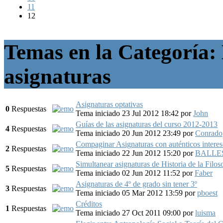
11
12
Temas en la Categoría: 
asignaturas
Asignaturas optativas
0
Respuestas
Tema iniciado 23 Jul 2012 18:42
por
John
Guías de las asignaturas del curso 2012-2013
4
Respuestas
Tema iniciado 20 Jun 2012 23:49
por
Conrado
Compaginar Asignaturas con auténticos interes
2
Respuestas
Tema iniciado 22 Jun 2012 15:20
por
BALLE
Simultanear asignaturas de Historia de la Filos
5
Respuestas
Tema iniciado 02 Jun 2012 11:52
por
Faber
Asignaturas de 4º de grado sin tener 3º
3
Respuestas
Tema iniciado 05 Mar 2012 13:59
por
pboest
Créditos
1
Respuestas
Tema iniciado 27 Oct 2011 09:00
por
luisma