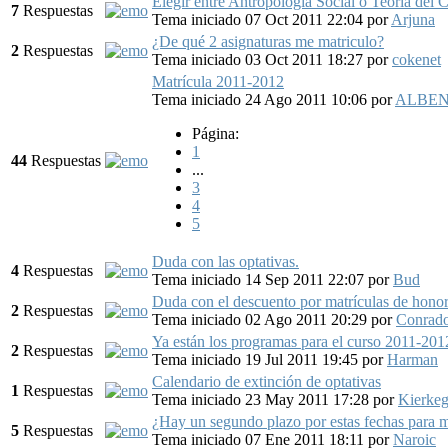
Elegir entre Antropología Social o Teoría del
7
Respuestas
Tema iniciado 07 Oct 2011 22:04
por
Arjuna
¿De qué 2 asignaturas me matriculo?
2
Respuestas
Tema iniciado 03 Oct 2011 18:27
por
cokenet
Matrícula 2011-2012
Tema iniciado 24 Ago 2011 10:06
por
ALBEN
Página:
1
44
Respuestas
...
3
4
5
Duda con las optativas.
4
Respuestas
Tema iniciado 14 Sep 2011 22:07
por
Bud
Duda con el descuento por matrículas de hono
2
Respuestas
Tema iniciado 02 Ago 2011 20:29
por
Conrad
Ya están los programas para el curso 2011-201
2
Respuestas
Tema iniciado 19 Jul 2011 19:45
por
Harman
Calendario de extinción de optativas
1
Respuestas
Tema iniciado 23 May 2011 17:28
por
Kierkeg
¿Hay un segundo plazo por estas fechas para mo
5
Respuestas
Tema iniciado 07 Ene 2011 18:11
por
Naroic