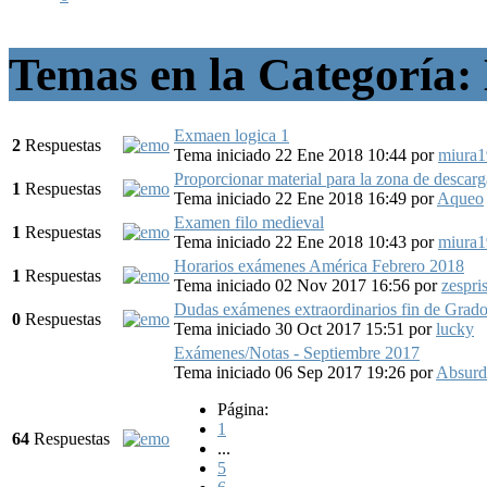
Temas en la Categoría:
Exmaen logica 1
2
Respuestas
Tema iniciado 22 Ene 2018 10:44
por
miura
Proporcionar material para la zona de descarg
1
Respuestas
Tema iniciado 22 Ene 2018 16:49
por
Aqueo
Examen filo medieval
1
Respuestas
Tema iniciado 22 Ene 2018 10:43
por
miura
Horarios exámenes América Febrero 2018
1
Respuestas
Tema iniciado 02 Nov 2017 16:56
por
zespri
Dudas exámenes extraordinarios fin de Grad
0
Respuestas
Tema iniciado 30 Oct 2017 15:51
por
lucky
Exámenes/Notas - Septiembre 2017
Tema iniciado 06 Sep 2017 19:26
por
Absur
Página:
1
64
Respuestas
...
5