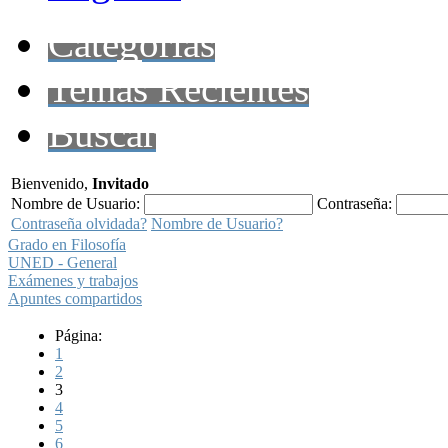
Categorías
Temas Recientes
Buscar
Bienvenido,
Invitado
Nombre de Usuario:
Contraseña:
Contraseña olvidada?
Nombre de Usuario?
Grado en Filosofía
UNED - General
Exámenes y trabajos
Apuntes compartidos
Página:
1
2
3
4
5
6