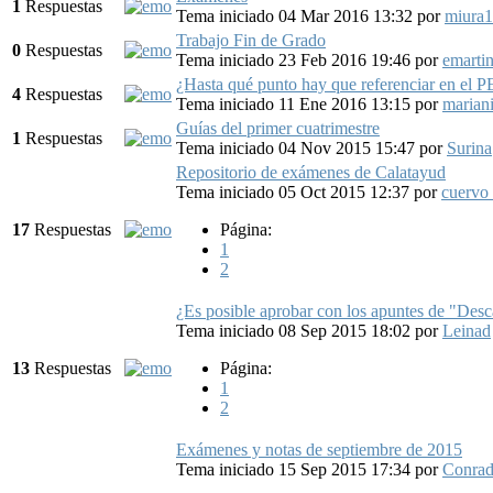
1
Respuestas
Tema iniciado 04 Mar 2016 13:32
por
miura
Trabajo Fin de Grado
0
Respuestas
Tema iniciado 23 Feb 2016 19:46
por
emarti
¿Hasta qué punto hay que referenciar en el 
4
Respuestas
Tema iniciado 11 Ene 2016 13:15
por
marian
Guías del primer cuatrimestre
1
Respuestas
Tema iniciado 04 Nov 2015 15:47
por
Surina
Repositorio de exámenes de Calatayud
Tema iniciado 05 Oct 2015 12:37
por
cuervo
17
Respuestas
Página:
1
2
¿Es posible aprobar con los apuntes de "Des
Tema iniciado 08 Sep 2015 18:02
por
Leinad
13
Respuestas
Página:
1
2
Exámenes y notas de septiembre de 2015
Tema iniciado 15 Sep 2015 17:34
por
Conra