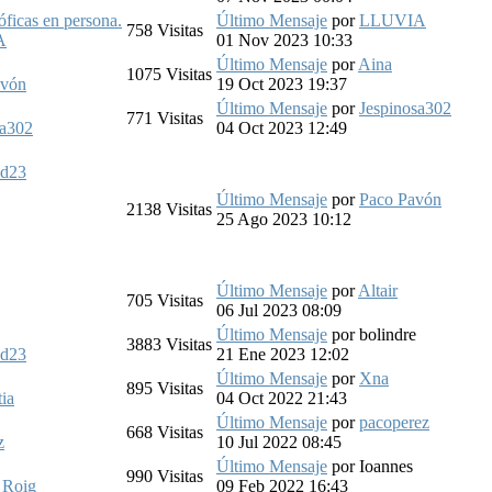
ficas en persona.
Último Mensaje
por
LLUVIA
758
Visitas
A
01 Nov 2023 10:33
Último Mensaje
por
Aina
1075
Visitas
avón
19 Oct 2023 19:37
Último Mensaje
por
Jespinosa302
771
Visitas
sa302
04 Oct 2023 12:49
ed23
Último Mensaje
por
Paco Pavón
2138
Visitas
25 Ago 2023 10:12
Último Mensaje
por
Altair
705
Visitas
06 Jul 2023 08:09
Último Mensaje
por
bolindre
3883
Visitas
ed23
21 Ene 2023 12:02
Último Mensaje
por
Xna
895
Visitas
tia
04 Oct 2022 21:43
Último Mensaje
por
pacoperez
668
Visitas
z
10 Jul 2022 08:45
Último Mensaje
por
Ioannes
990
Visitas
 Roig
09 Feb 2022 16:43