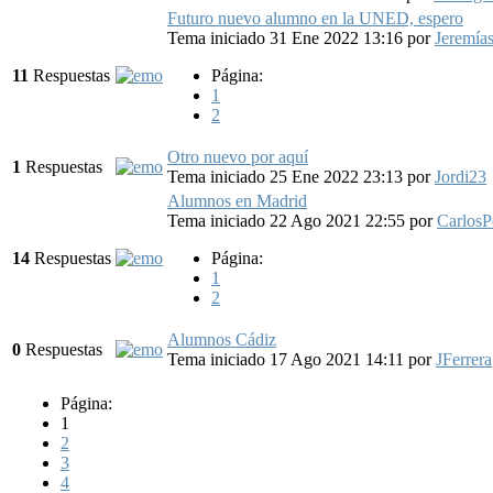
Futuro nuevo alumno en la UNED, espero
Tema iniciado 31 Ene 2022 13:16
por
Jeremía
11
Respuestas
Página:
1
2
Otro nuevo por aquí
1
Respuestas
Tema iniciado 25 Ene 2022 23:13
por
Jordi23
Alumnos en Madrid
Tema iniciado 22 Ago 2021 22:55
por
CarlosP
14
Respuestas
Página:
1
2
Alumnos Cádiz
0
Respuestas
Tema iniciado 17 Ago 2021 14:11
por
JFerrera
Página:
1
2
3
4