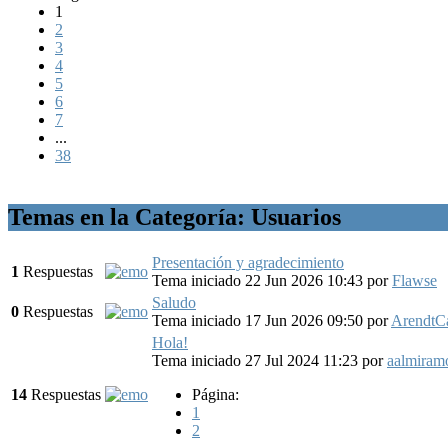
1
2
3
4
5
6
7
...
38
Temas en la Categoría: Usuarios
Presentación y agradecimiento
1
Respuestas
Tema iniciado 22 Jun 2026 10:43
por
Flawse
Saludo
0
Respuestas
Tema iniciado 17 Jun 2026 09:50
por
ArendtC
Hola!
Tema iniciado 27 Jul 2024 11:23
por
aalmiramo
14
Respuestas
Página:
1
2