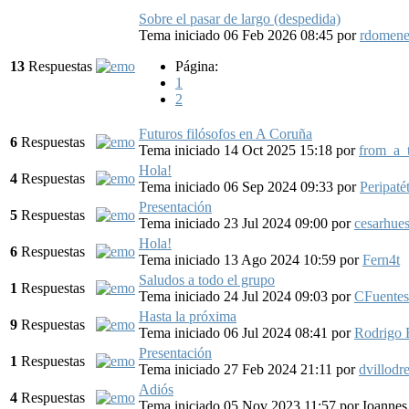
Sobre el pasar de largo (despedida)
Tema iniciado 06 Feb 2026 08:45
por
rdomen
13
Respuestas
Página:
1
2
Futuros filósofos en A Coruña
6
Respuestas
Tema iniciado 14 Oct 2025 15:18
por
from_a_
Hola!
4
Respuestas
Tema iniciado 06 Sep 2024 09:33
por
Peripaté
Presentación
5
Respuestas
Tema iniciado 23 Jul 2024 09:00
por
cesarhue
Hola!
6
Respuestas
Tema iniciado 13 Ago 2024 10:59
por
Fern4t
Saludos a todo el grupo
1
Respuestas
Tema iniciado 24 Jul 2024 09:03
por
CFuente
Hasta la próxima
9
Respuestas
Tema iniciado 06 Jul 2024 08:41
por
Rodrigo 
Presentación
1
Respuestas
Tema iniciado 27 Feb 2024 21:11
por
dvillodr
Adiós
4
Respuestas
Tema iniciado 05 Nov 2023 11:57
por
Ioannes