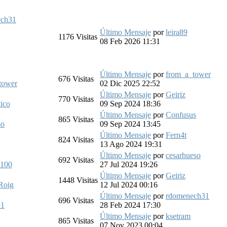
ech31
Último Mensaje
por
leira89
1176
Visitas
08 Feb 2026 11:31
Último Mensaje
por
from_a_tower
676
Visitas
tower
02 Dic 2025 22:52
Último Mensaje
por
Geiriz
770
Visitas
tico
09 Sep 2024 18:36
Último Mensaje
por
Confusus
865
Visitas
so
09 Sep 2024 13:45
Último Mensaje
por
Fern4t
824
Visitas
13 Ago 2024 19:31
Último Mensaje
por
cesarhueso
692
Visitas
s100
27 Jul 2024 19:26
Último Mensaje
por
Geiriz
1448
Visitas
Roig
12 Jul 2024 00:16
Último Mensaje
por
rdomenech31
696
Visitas
e1
28 Feb 2024 17:30
Último Mensaje
por
ksetram
865
Visitas
07 Nov 2023 00:04