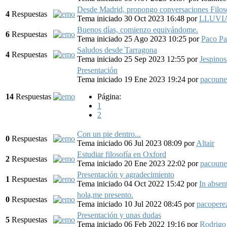
Desde Madrid, propongo conversaciones Filosó
4
Respuestas
Tema iniciado 30 Oct 2023 16:48
por
LLUVI
Buenos días, comienzo equivándome.
6
Respuestas
Tema iniciado 25 Ago 2023 10:25
por
Paco P
Saludos desde Tarragona
4
Respuestas
Tema iniciado 25 Sep 2023 12:55
por
Jespino
Presentación
Tema iniciado 19 Ene 2023 19:24
por
pacoun
14
Respuestas
Página:
1
2
Con un pie dentro...
0
Respuestas
Tema iniciado 06 Jul 2023 08:09
por
Altair
Estudiar filosofía en Oxford
2
Respuestas
Tema iniciado 20 Ene 2023 22:02
por
pacoun
Presentación y agradecimiento
1
Respuestas
Tema iniciado 04 Oct 2022 15:42
por
In absen
hola,me presento.
0
Respuestas
Tema iniciado 10 Jul 2022 08:45
por
pacopere
Presentación y unas dudas
5
Respuestas
Tema iniciado 06 Feb 2022 19:16
por
Rodrigo