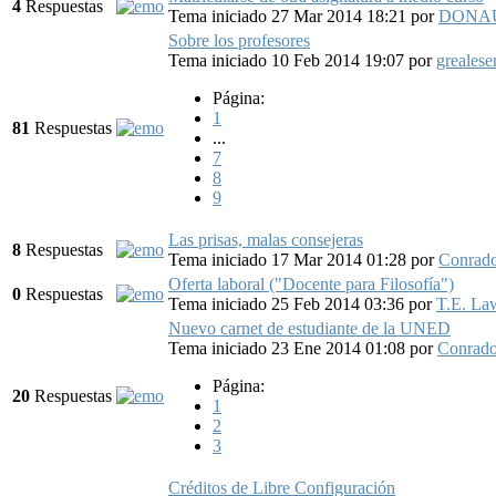
4
Respuestas
Tema iniciado 27 Mar 2014 18:21
por
DONA
Sobre los profesores
Tema iniciado 10 Feb 2014 19:07
por
grealese
Página:
1
81
Respuestas
...
7
8
9
Las prisas, malas consejeras
8
Respuestas
Tema iniciado 17 Mar 2014 01:28
por
Conrad
Oferta laboral ("Docente para Filosofía")
0
Respuestas
Tema iniciado 25 Feb 2014 03:36
por
T.E. La
Nuevo carnet de estudiante de la UNED
Tema iniciado 23 Ene 2014 01:08
por
Conrad
Página:
20
Respuestas
1
2
3
Créditos de Libre Configuración