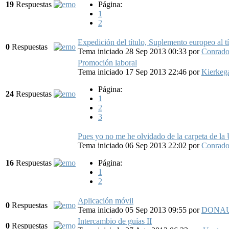
19
Respuestas
Página:
1
2
Expedición del título, Suplemento europeo al tít
0
Respuestas
Tema iniciado 28 Sep 2013 00:33
por
Conrad
Promoción laboral
Tema iniciado 17 Sep 2013 22:46
por
Kierkeg
Página:
24
Respuestas
1
2
3
Pues yo no me he olvidado de la carpeta de la
Tema iniciado 06 Sep 2013 22:02
por
Conrad
16
Respuestas
Página:
1
2
Aplicación móvil
0
Respuestas
Tema iniciado 05 Sep 2013 09:55
por
DONA
Intercambio de guías II
0
Respuestas