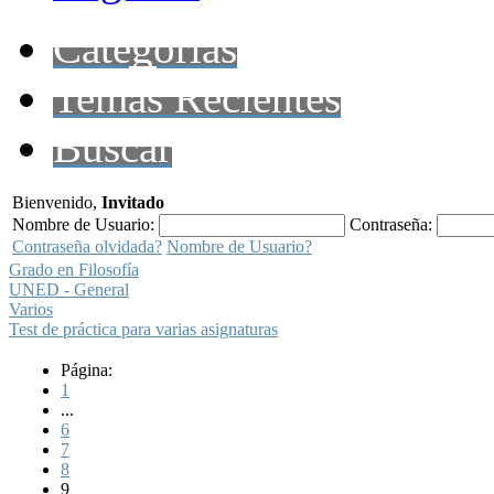
Categorías
Temas Recientes
Buscar
Bienvenido,
Invitado
Nombre de Usuario:
Contraseña:
Contraseña olvidada?
Nombre de Usuario?
Grado en Filosofía
UNED - General
Varios
Test de práctica para varias asignaturas
Página:
1
...
6
7
8
9