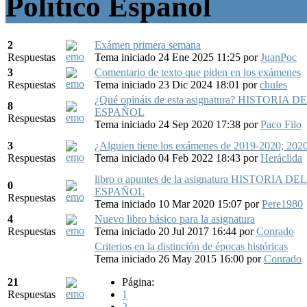
Político Español
2
Exámen primera semana
Respuestas
Tema iniciado 24 Ene 2025 11:25
por
JuanPoc
3
Comentario de texto que piden en los exámenes
Respuestas
Tema iniciado 23 Dic 2024 18:01
por
chules
¿Qué opináis de esta asignatura? HISTOR
8
ESPAÑOL
Respuestas
Tema iniciado 24 Sep 2020 17:38
por
Paco Filo
3
¿Alguien tiene los exámenes de 2019-2020; 202
Respuestas
Tema iniciado 04 Feb 2022 18:43
por
Heráclida
libro o apuntes de la asignatura HISTORI
0
ESPAÑOL
Respuestas
Tema iniciado 10 Mar 2020 15:07
por
Pere1980
4
Nuevo libro básico para la asignatura
Respuestas
Tema iniciado 20 Jul 2017 16:44
por
Conrado
Criterios en la distinción de épocas históricas
Tema iniciado 26 May 2015 16:00
por
Conrado
21
Página:
Respuestas
1
2