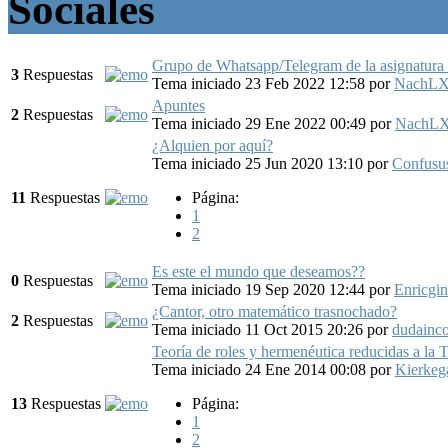
Sociales
Grupo de Whatsapp/Telegram de la asignatura
3
Respuestas
Tema iniciado 23 Feb 2022 12:58
por
NachLX
Apuntes
2
Respuestas
Tema iniciado 29 Ene 2022 00:49
por
NachLX
¿Alquien por aquí?
Tema iniciado 25 Jun 2020 13:10
por
Confusu
11
Respuestas
Página:
1
2
Es este el mundo que deseamos??
0
Respuestas
Tema iniciado 19 Sep 2020 12:44
por
Enricgi
¿Cantor, otro matemático trasnochado?
2
Respuestas
Tema iniciado 11 Oct 2015 20:26
por
dudainco
Teoría de roles y hermenéutica reducidas a la
Tema iniciado 24 Ene 2014 00:08
por
Kierkeg
13
Respuestas
Página:
1
2