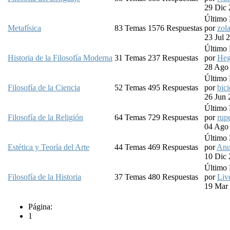
29 Dic 
Último
Metafísica
83
Temas
1576
Respuestas
por
zola
23 Jul 
Último
Historia de la Filosofía Moderna
31
Temas
237
Respuestas
por
He
28 Ago
Último
Filosofía de la Ciencia
52
Temas
495
Respuestas
por
bic
26 Jun 
Último
Filosofía de la Religión
64
Temas
729
Respuestas
por
rupe
04 Ago
Último
Estética y Teoría del Arte
44
Temas
469
Respuestas
por
Anu
10 Dic 
Último
Filosofía de la Historia
37
Temas
480
Respuestas
por
Liv
19 Mar 
Página:
1