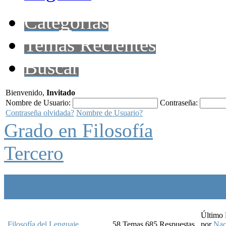
Categorías
Temas Recientes
Buscar
Bienvenido,
Invitado
Nombre de Usuario:
Contraseña:
Contraseña olvidada?
Nombre de Usuario?
Grado en Filosofía
Tercero
Tercero
Último
Filosofía del Lenguaje
58
Temas
685
Respuestas
por
Nac