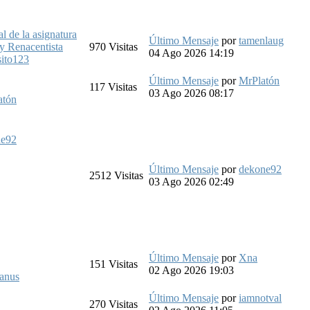
de la asignatura
Último Mensaje
por
tamenlaug
 y Renacentista
970
Visitas
04 Ago 2026 14:19
sito123
Último Mensaje
por
MrPlatón
117
Visitas
03 Ago 2026 08:17
atón
ne92
Último Mensaje
por
dekone92
2512
Visitas
03 Ago 2026 02:49
Último Mensaje
por
Xna
151
Visitas
02 Ago 2026 19:03
ianus
Último Mensaje
por
iamnotval
270
Visitas