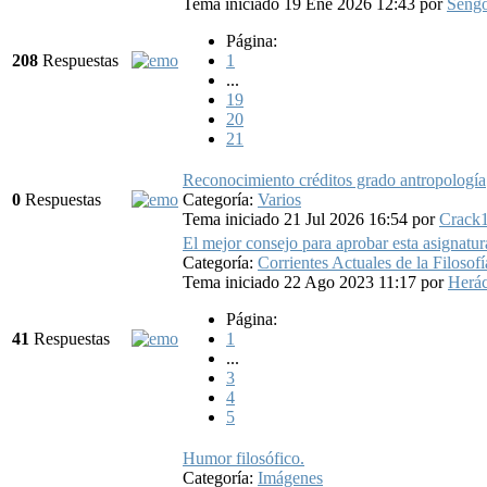
Tema iniciado 19 Ene 2026 12:43
por
Sengo
Página:
208
Respuestas
1
...
19
20
21
Reconocimiento créditos grado antropología
0
Respuestas
Categoría:
Varios
Tema iniciado 21 Jul 2026 16:54
por
Crack
El mejor consejo para aprobar esta asignatur
Categoría:
Corrientes Actuales de la Filosofí
Tema iniciado 22 Ago 2023 11:17
por
Herác
Página:
41
Respuestas
1
...
3
4
5
Humor filosófico.
Categoría:
Imágenes