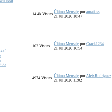
ku Jidai
Último Mensaje
por
amatiass
14.4k
Visitas
21 Jul 2026 18:47
Último Mensaje
por
Crack1234
102
Visitas
21 Jul 2026 16:54
1234
a
a
lida
Último Mensaje
por
AleixRodriguez
4974
Visitas
21 Jul 2026 11:02