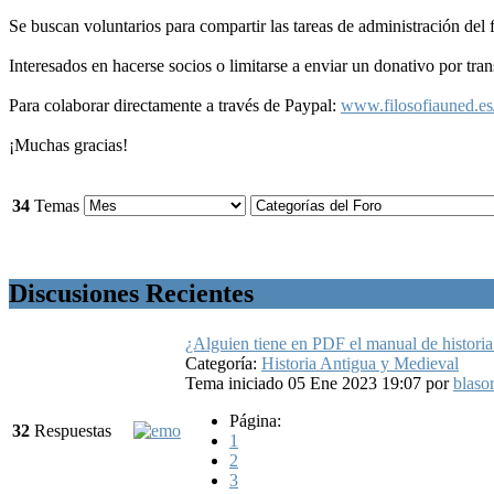
Se buscan voluntarios para compartir las tareas de administración del 
Interesados en hacerse socios o limitarse a enviar un donativo por tran
Para colaborar directamente a través de Paypal:
www.filosofiauned.es
¡Muchas gracias!
34
Temas
Discusiones Recientes
¿Alguien tiene en PDF el manual de historia
Categoría:
Historia Antigua y Medieval
Tema iniciado 05 Ene 2023 19:07
por
blaso
Página:
32
Respuestas
1
2
3