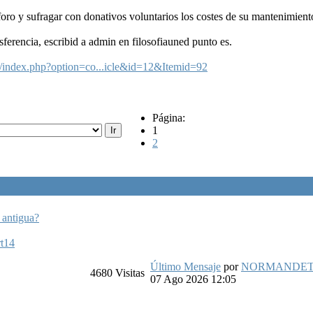
foro y sufragar con donativos voluntarios los costes de su mantenimient
sferencia, escribid a admin en filosofiauned punto es.
/index.php?option=co...icle&id=12&Itemid=92
Página:
1
2
 antigua?
rt14
Último Mensaje
por
NORMANDE
4680
Visitas
07 Ago 2026 12:05