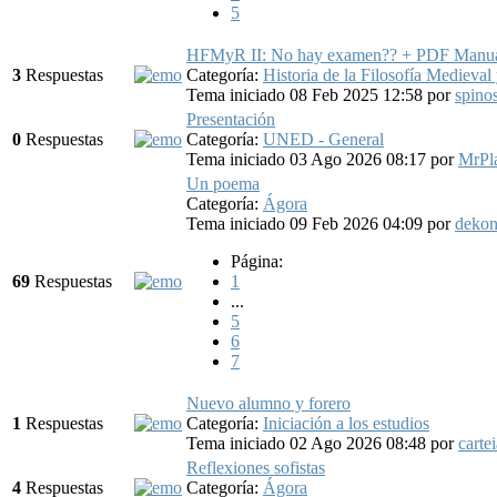
5
HFMyR II: No hay examen?? + PDF Manual 
3
Respuestas
Categoría:
Historia de la Filosofía Medieval
Tema iniciado 08 Feb 2025 12:58
por
spino
Presentación
0
Respuestas
Categoría:
UNED - General
Tema iniciado 03 Ago 2026 08:17
por
MrPl
Un poema
Categoría:
Ágora
Tema iniciado 09 Feb 2026 04:09
por
deko
Página:
69
Respuestas
1
...
5
6
7
Nuevo alumno y forero
1
Respuestas
Categoría:
Iniciación a los estudios
Tema iniciado 02 Ago 2026 08:48
por
carte
Reflexiones sofistas
4
Respuestas
Categoría:
Ágora