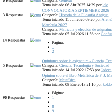
6
Respuestas
Categoría:
General
Tema iniciado 06 Abr 2025 14:29
por
lelo
CONVOCATORIA SEPTIEMBRE 2026
3
Respuestas
Categoría:
Historia de la Filosofía Antigua
Tema iniciado 11 Jun 2026 09:20
por
Arene
Matrícula 26/27
Categoría:
Matrícula y elección de asignatur
Tema iniciado 05 Jul 2026 11:56
por
Confus
14
Respuestas
Página:
1
2
Opiniones sobre la asignatura - Ciencia, Te
5
Respuestas
Categoría:
Ciencia, Tecnología y Sociedad
Tema iniciado 14 Jul 2022 17:53
por
Jadeca
Opinion sobre el libro Metafisica de F. J. Ma
Categoría:
Metafísica
Tema iniciado 08 Ene 2013 21:16
por
koldo
Página:
96
Respuestas
1
...
8
9