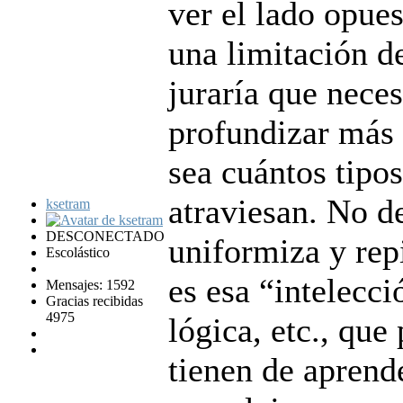
ver el lado opues
una limitación d
juraría que nece
profundizar más 
sea cuántos tipo
atraviesan. No d
ksetram
DESCONECTADO
uniformiza y rep
Escolástico
es esa “intelecci
Mensajes: 1592
Gracias recibidas
4975
lógica, etc., que
tienen de apren