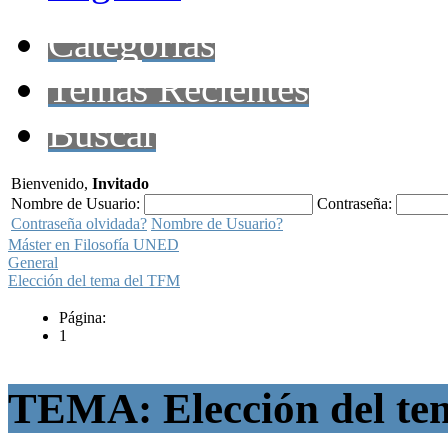
Categorías
Temas Recientes
Buscar
Bienvenido,
Invitado
Nombre de Usuario:
Contraseña:
Contraseña olvidada?
Nombre de Usuario?
Máster en Filosofía UNED
General
Elección del tema del TFM
Página:
1
TEMA: Elección del t