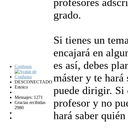
profesores adscri
grado.
Si tienes un tem
encajará en algun
es así, debes pla
Confusus
máster y te hará 
DESCONECTADO
puede dirigir. Si
Estoico
Mensajes: 1271
profesor y no pu
Gracias recibidas
2980
hará saber quién