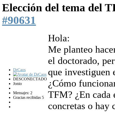
Elección del tema del
#90631
Hola:
Me planteo hacer
el doctorado, per
que investiguen 
DrCaos
DESCONECTADO
¿Cómo funcionan 
Jonio
TFM? ¿En cada e
Mensajes: 2
Gracias recibidas 5
concretas o hay c