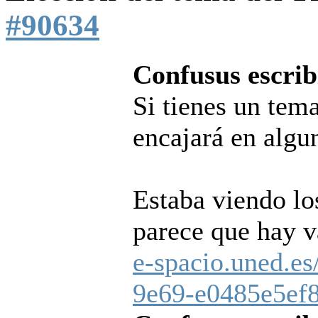
#90634
Confusus escrib
Si tienes un tem
encajará en algu
Estaba viendo lo
parece que hay v
e-spacio.uned.es
9e69-e0485e5ef