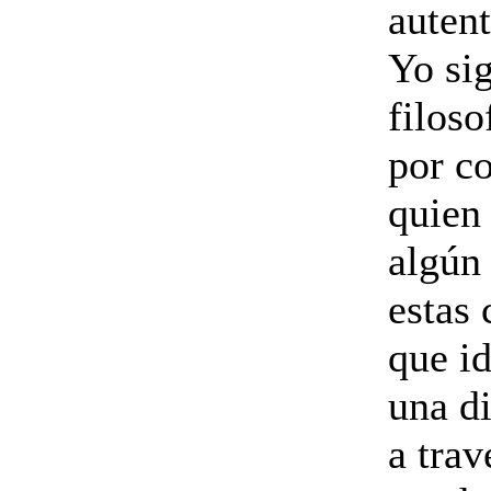
autent
Yo si
filoso
por c
quien 
algún 
estas 
que i
una di
a trav