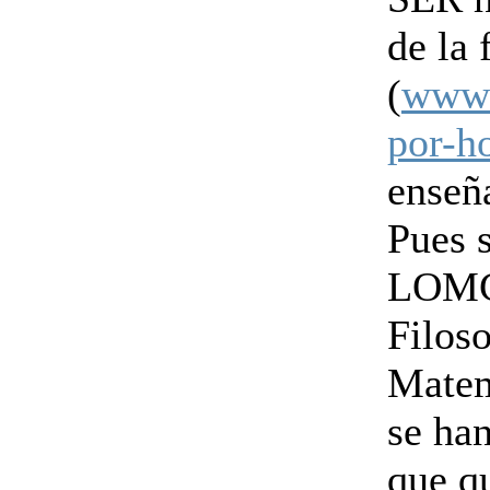
de la 
(
www.
por-h
enseñ
Pues s
LOMCE
Filoso
Matem
se ha
que q