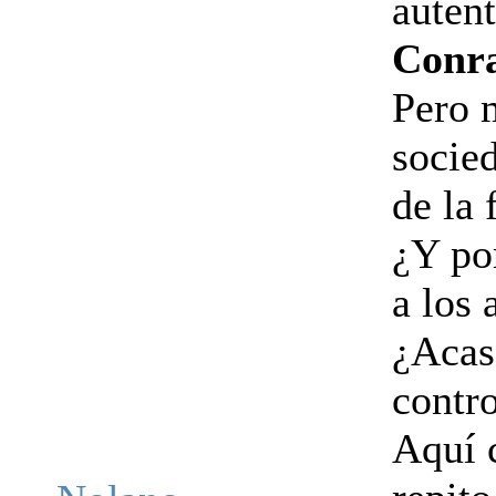
autent
Conra
Pero m
socie
de la 
¿Y por
a los 
¿Acaso
contr
Aquí 