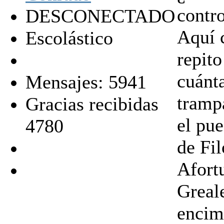
contr
DESCONECTADO
Aquí 
Escolástico
repito
cuánta
Mensajes: 5941
tramp
Gracias recibidas
el pue
4780
de Fil
Afort
Greale
encima