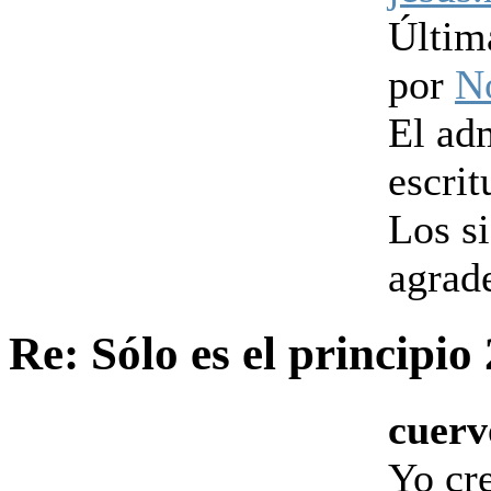
Últim
por
N
El ad
escrit
Los s
agrad
Re: Sólo es el principio
cuerv
Yo cr