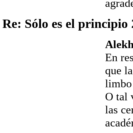
agrad
Re: Sólo es el principio
Alekh
En res
que la
limbo 
O tal 
las ce
acadé