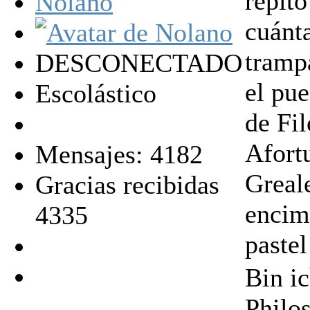
repito
Nolano
cuánta
tramp
DESCONECTADO
el pue
Escolástico
de Fil
Afort
Mensajes: 4182
Greale
Gracias recibidas
encima
4335
paste
Bin i
Philos