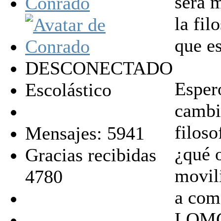
será 
Conrado
la fil
que es
DESCONECTADO
Esper
Escolástico
cambi
filoso
Mensajes: 5941
¿qué o
Gracias recibidas
movil
4780
a com
LOMCE