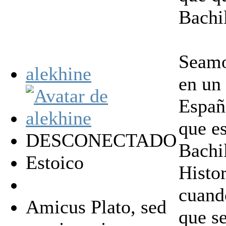
Bachil
Seamo
alekhine
en un
Españ
que es
DESCONECTADO
Bachil
Estoico
Histor
cuand
Amicus Plato, sed
que s