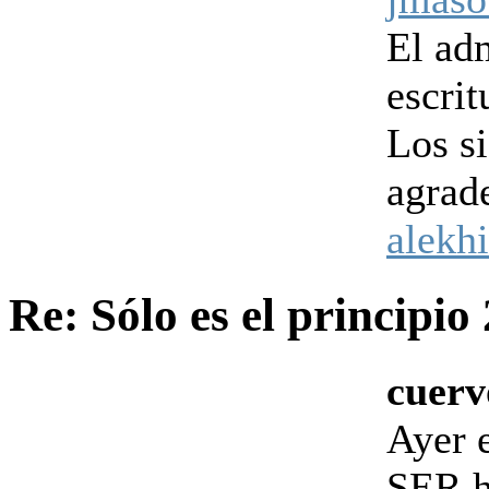
El ad
escrit
Los s
agrad
alekh
Re: Sólo es el principio
cuerv
Ayer 
SER h