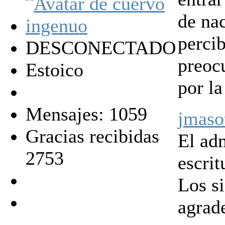
de na
perci
DESCONECTADO
preoc
Estoico
por la
Mensajes: 1059
jmaso
Gracias recibidas
El ad
2753
escrit
Los s
agrad