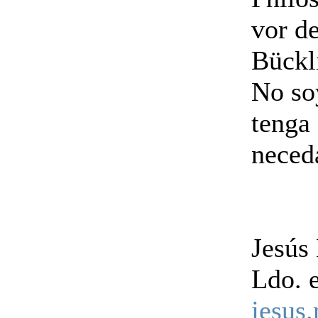
vor d
Bückl
No soy
tenga 
neced
Jesús
Ldo. 
jesus