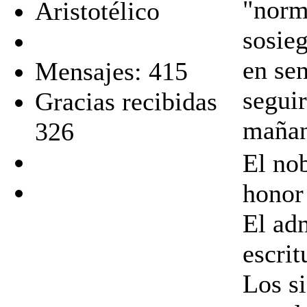
"norma
Aristotélico
sosieg
en sen
Mensajes: 415
segui
Gracias recibidas
mañan
326
El no
honor 
El ad
escrit
Los s