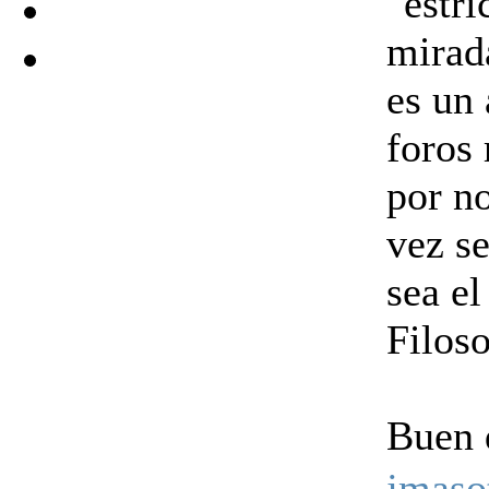
"estri
mirada
es un 
foros 
por no
vez s
sea el
Filoso
Buen 
jmaso