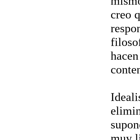
mismo
creo q
respon
filoso
hacen 
conte
Ideal
elimin
supon
muy li