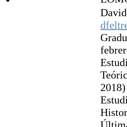
David
dfelt
Gradu
febre
Estudi
Teóri
2018)
Estud
Histo
Últim