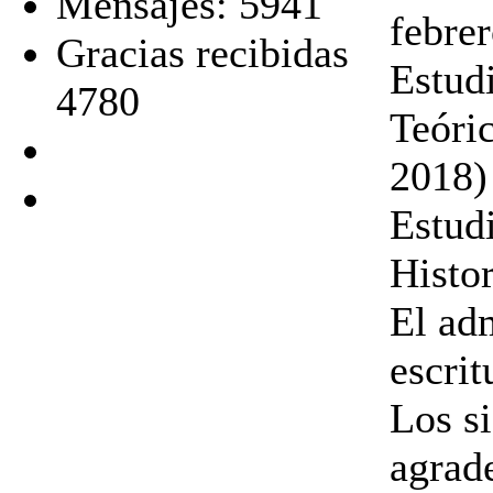
Mensajes: 5941
febre
Gracias recibidas
Estudi
4780
Teóri
2018)
Estud
Histo
El ad
escrit
Los s
agrad