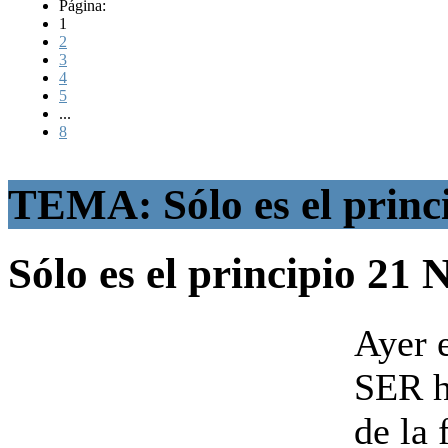
Página:
1
2
3
4
5
...
8
TEMA: Sólo es el princ
Sólo es el principio
21 
Ayer 
SER h
de la 