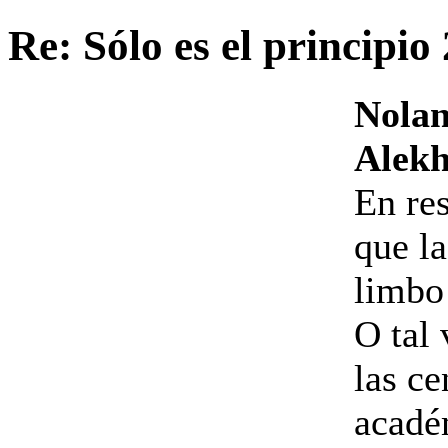
Re: Sólo es el principio
Nolan
Alekh
En res
que la
limbo 
O tal 
las ce
acadé