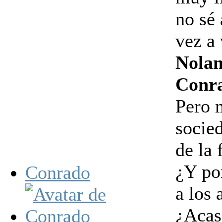
no sé 
vez a
Nolan
Conra
Pero m
socie
de la 
¿Y por
Conrado
a los 
¿Acaso