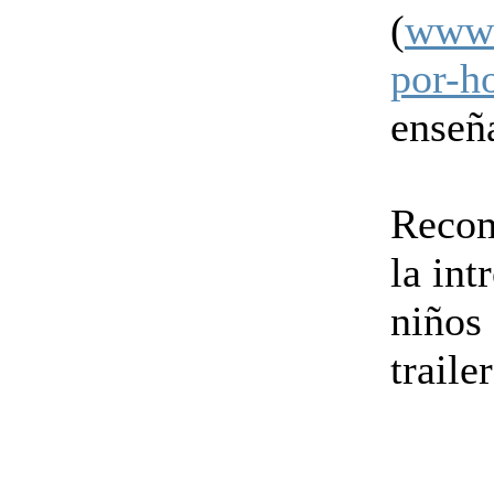
(
www.
por-h
enseñ
Recom
la int
niños 
trailer