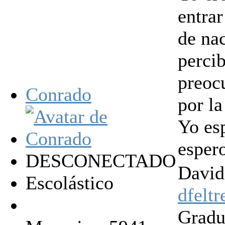
entrar
de na
perci
preoc
Conrado
por la
Yo esp
espero
DESCONECTADO
David
Escolástico
dfelt
Gradu