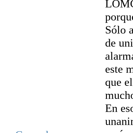
LOMCE
porque
Sólo a
de un
alarm
este 
que el
mucho 
En es
unani