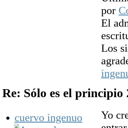
por
C
El ad
escrit
Los s
agrad
ingen
Re: Sólo es el principio
Yo cr
cuervo ingenuo
entrar