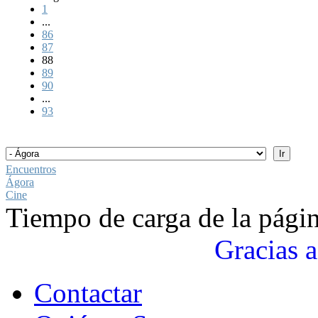
1
...
86
87
88
89
90
...
93
Encuentros
Ágora
Cine
Tiempo de carga de la pági
Gracias a
Contactar