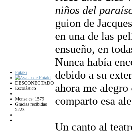
niños del paraís
guion de Jacques
en una de las pe
ensueño, en todas
Nunca había enc
debido a su exte
Futaki
DESCONECTADO
ahora me alegro 
Escolástico
comparto esa aleg
Mensajes: 1579
Gracias recibidas
5223
Un canto al teatr