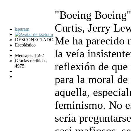
"Boeing Boeing"
Curtis, Jerry Le
ksetram
Me ha parecido 
DESCONECTADO
Escolástico
la veía insisten
Mensajes: 1592
Gracias recibidas
reflexión de que
4975
para la moral de
aquella, especia
feminismo. No es
sería preguntars
casi mafiosos, s