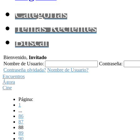
Categorías
Temas Recientes
Buscar
Bienvenido,
Invitado
Nombre de Usuario:
Contraseña:
Contraseña olvidada?
Nombre de Usuario?
Encuentros
Ágora
Cine
Página:
1
...
86
87
88
89
90