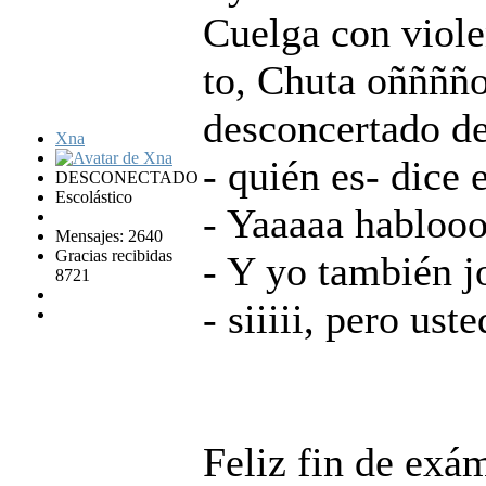
Cuelga con violen
to, Chuta oñññño
desconcertado de
Xna
- quién es- dice 
DESCONECTADO
Escolástico
- Yaaaaa habloo
Mensajes: 2640
Gracias recibidas
- Y yo también j
8721
- siiiii, pero us
Feliz fin de exá