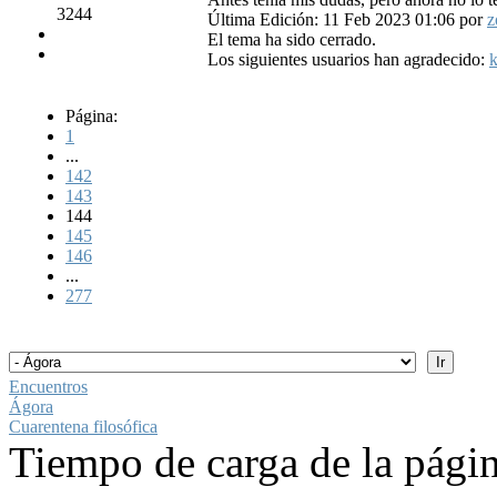
3244
Última Edición: 11 Feb 2023 01:06 por
z
El tema ha sido cerrado.
Los siguientes usuarios han agradecido:
k
Página:
1
...
142
143
144
145
146
...
277
Encuentros
Ágora
Cuarentena filosófica
Tiempo de carga de la pági