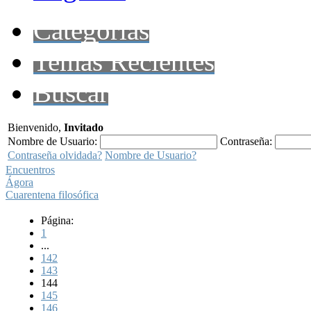
Categorías
Temas Recientes
Buscar
Bienvenido,
Invitado
Nombre de Usuario:
Contraseña:
Contraseña olvidada?
Nombre de Usuario?
Encuentros
Ágora
Cuarentena filosófica
Página:
1
...
142
143
144
145
146