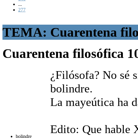
...
277
TEMA: Cuarentena filo
Cuarentena filosófica
1
¿Filósofa? No sé s
bolindre.
La mayeútica ha d
Edito: Que hable X
bolindre