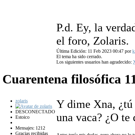
P.d. Ey, la verd
el foro, Zolaris.
Última Edición: 11 Feb 2023 00:47 por
k
El tema ha sido cerrado.
Los siguientes usuarios han agradecido:
Cuarentena filosófica
1
Y dime Xna, ¿tú
zolaris
DESCONECTADO
una vaca? ¿O te 
Estoico
Mensajes: 1212
Gracias recibidas
Antes tenía mis dudas, pero ahora no lo t