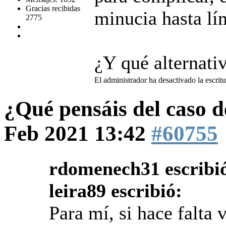
Gracias recibidas
minucia hasta lí
2775
¿Y qué alternati
El administrador ha desactivado la escritu
¿Qué pensáis del caso 
Feb 2021 13:42
#60755
rdomenech31 escribi
leira89 escribió:
Para mí, si hace falta