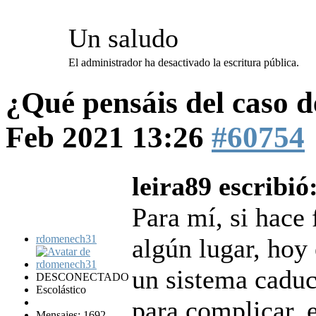
Un saludo
El administrador ha desactivado la escritura pública.
¿Qué pensáis del caso 
Feb 2021 13:26
#60754
leira89 escribió
Para mí, si hace 
rdomenech31
algún lugar, hoy 
un sistema caduc
DESCONECTADO
Escolástico
para complicar, 
Mensajes: 1692