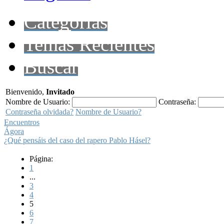
Categorías
Temas Recientes
Buscar
Bienvenido,
Invitado
Nombre de Usuario:
Contraseña:
Contraseña olvidada?
Nombre de Usuario?
Encuentros
Ágora
¿Qué pensáis del caso del rapero Pablo Hásel?
Página:
1
...
3
4
5
6
7