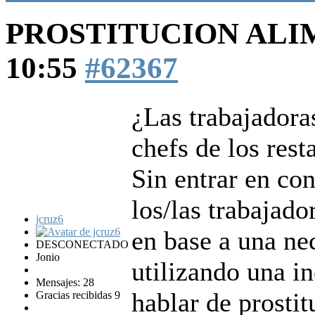
PROSTITUCION AL
10:55
#62367
¿Las trabajadoras
chefs de los rest
Sin entrar en con
los/las trabajado
jcruz6
en base a una ne
DESCONECTADO
Jonio
utilizando una i
Mensajes: 28
hablar de prostit
Gracias recibidas 9