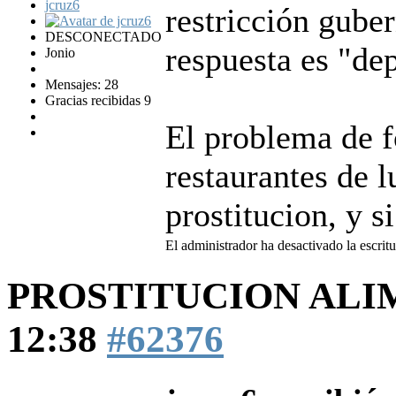
jcruz6
restricción gube
DESCONECTADO
respuesta es "de
Jonio
Mensajes: 28
Gracias recibidas 9
El problema de f
restaurantes de lu
prostitucion, y s
El administrador ha desactivado la escritu
PROSTITUCION AL
12:38
#62376