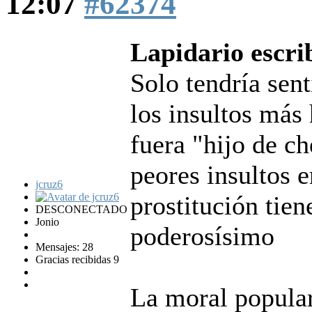
12:07
#62374
Lapidario escri
Solo tendría sen
los insultos más
fuera "hijo de ch
peores insultos e
jcruz6
prostitución tie
DESCONECTADO
Jonio
poderosísimo
Mensajes: 28
Gracias recibidas 9
La moral popular