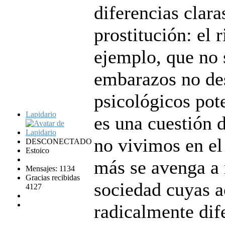
diferencias clara
prostitución: el 
ejemplo, que no 
embarazos no des
psicológicos pot
Lapidario
es una cuestión 
no vivimos en el
DESCONECTADO
Estoico
más se avenga a 
Mensajes: 1134
Gracias recibidas
sociedad cuyas a
4127
radicalmente dife