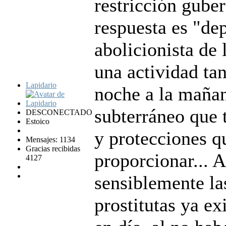
restricción gube
respuesta es "de
abolicionista de 
una actividad ta
Lapidario
noche a la maña
subterráneo que t
DESCONECTADO
Estoico
y protecciones q
Mensajes: 1134
Gracias recibidas
proporcionar...
4127
sensiblemente la
prostitutas ya ex