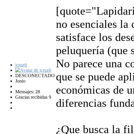
[quote="Lapidari
no esenciales la
satisface los des
peluquería (que s
No parece una c
jcruz6
que se puede apl
DESCONECTADO
Jonio
económicas de un
Mensajes: 28
Gracias recibidas 9
diferencias fund
¿Que busca la fi