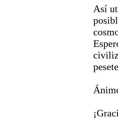
Así ut
posib
cosmo
Espero
civili
pesete
Ánimo
¡Graci