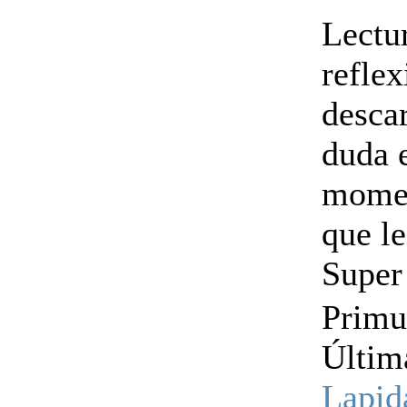
Lectur
reflex
desca
duda 
momen
que le
Super
Primu
Últim
Lapid