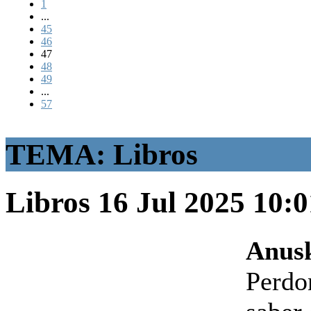
1
...
45
46
47
48
49
...
57
TEMA: Libros
Libros
16 Jul 2025 10:
Anusk
Perdo