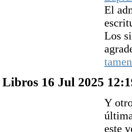
El ad
escrit
Los s
agrad
tamen
Libros
16 Jul 2025 12:
Y otro
últim
este v