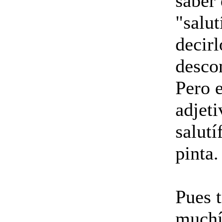
saber 
"salut
decir
descon
Pero 
adjet
salutí
pinta.
Pues 
muchí