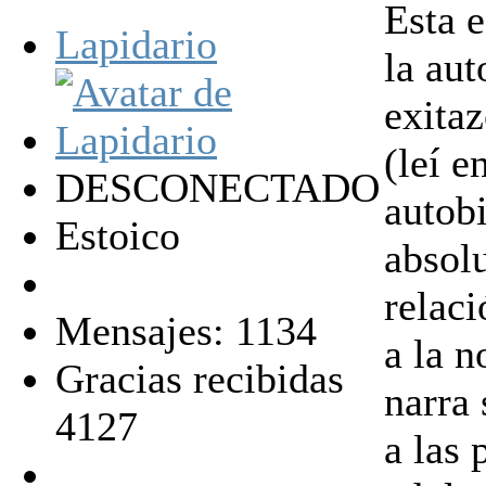
Esta e
Lapidario
la aut
exitaz
(leí e
DESCONECTADO
autobi
Estoico
absol
relac
Mensajes: 1134
a la n
Gracias recibidas
narra 
4127
a las 