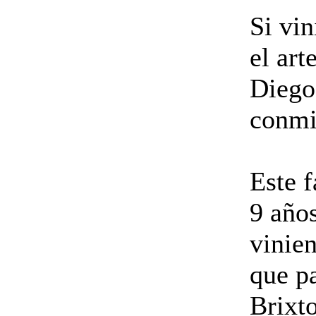
Si vin
el art
Diego
conmi
Este f
9 años
vinie
que pa
Brixt