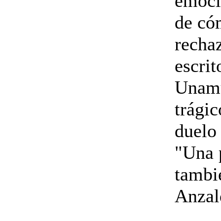
emoci
de có
rechaz
escrit
Unamu
trágic
duelo 
"Una 
tambié
Anzald