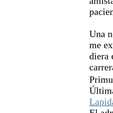
amista
pacien
Una n
me ex
diera 
carrer
Primu
Últim
Lapid
El ad