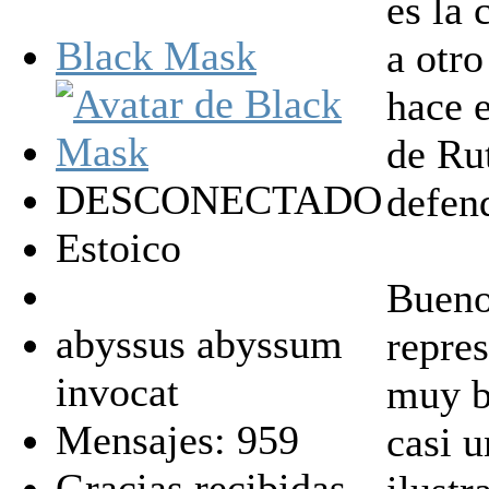
es la
Black Mask
a otro
hace 
de Ru
DESCONECTADO
defen
Estoico
Bueno
abyssus abyssum
repre
invocat
muy b
Mensajes: 959
casi u
Gracias recibidas