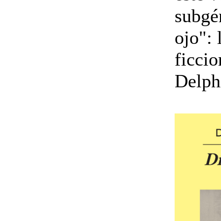
subgé
ojo":
ficcio
Delph