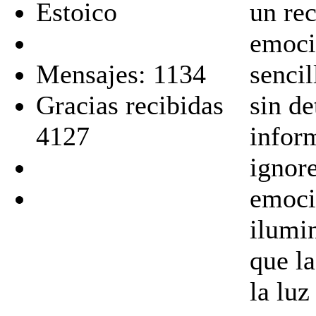
Estoico
un rec
emoci
Mensajes: 1134
sencil
Gracias recibidas
sin de
4127
infor
ignor
emoci
ilumi
que l
la luz