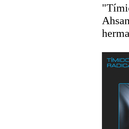
"Tímid
Ahsan
herman