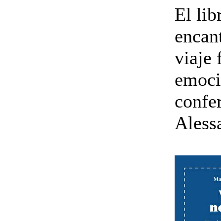
El li
encan
viaje 
emoci
confer
Aless