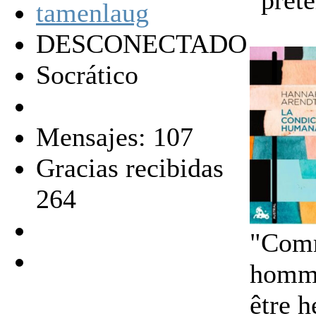
"pret
DESCONECTADO
Socrático
Mensajes: 107
Gracias recibidas
264
"Comme
hommes
être h