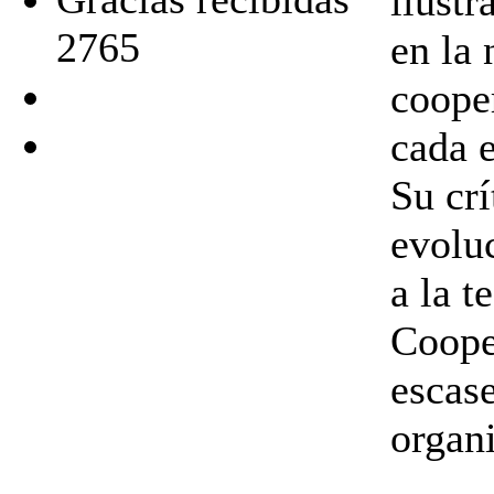
ilust
2765
en la 
coope
cada e
Su crí
evolu
a la t
Coope
escas
organ