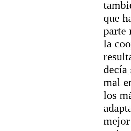
tambi
que ha
parte
la coo
result
decía
mal e
los má
adapta
mejor