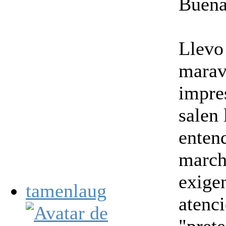
Buena
Llevo 
maravi
impres
salen
enten
march
exigen
tamenlaug
atenci