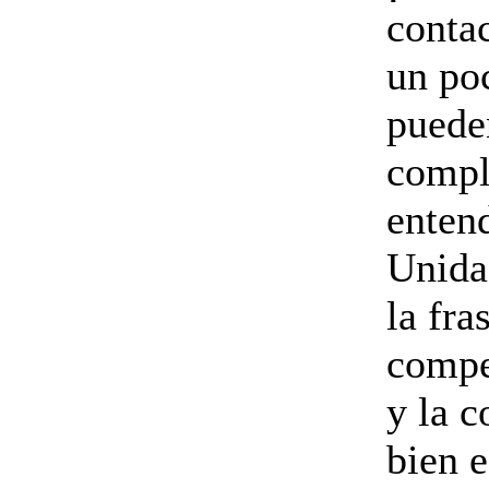
contac
un po
puede
compl
enten
Unida 
la fra
compet
y la c
bien e