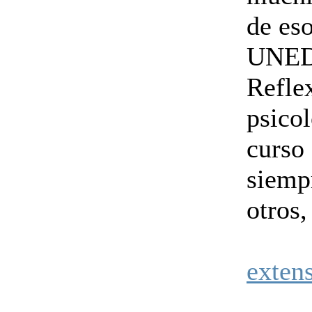
de eso
UNED 
Reflex
psicol
curso
siemp
otros,
exten