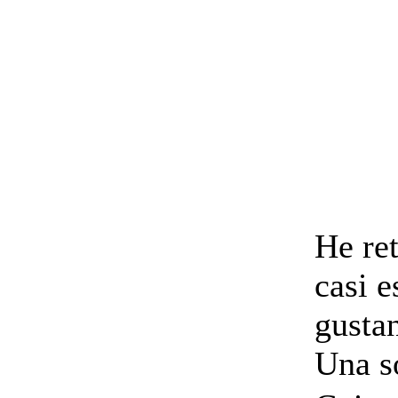
He r
casi e
gusta
Una s