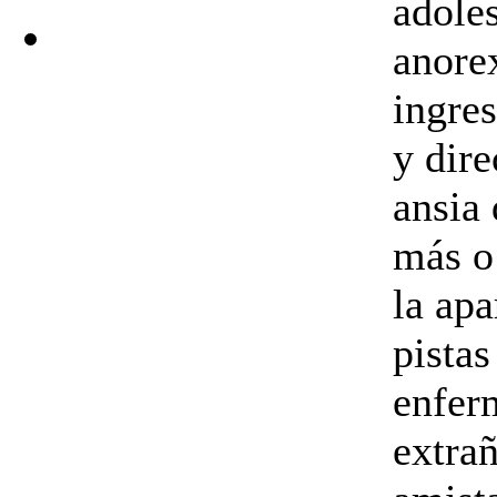
adole
anore
ingre
y dire
ansia
más o
la apa
pistas
enferm
extra