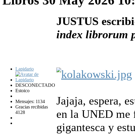
Libros
30 May 2026 10
JUSTUS escribi
index librorum 
Lapidario
DESCONECTADO
Estoico
Jajaja, espera, e
Mensajes: 1134
Gracias recibidas
en la UNED me f
4128
gigantesca y est