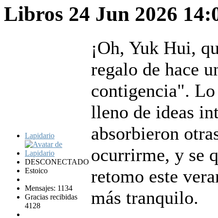
Libros
24 Jun 2026 14
¡Oh, Yuk Hui, qu
regalo de hace u
contigencia". L
lleno de ideas i
absorbieron otra
Lapidario
ocurrirme, y se q
DESCONECTADO
retomo este vera
Estoico
Mensajes: 1134
más tranquilo.
Gracias recibidas
4128