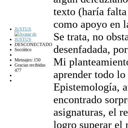
texto (haría falt
como apoyo en la
JUSTUS
Se trata, no obst
DESCONECTADO
desenfadada, por
Socrático
Mi planteamiento
Mensajes: 150
Gracias recibidas
477
aprender todo lo
Epistemología, 
encontrado sorpr
asignaturas, el r
logro superar el