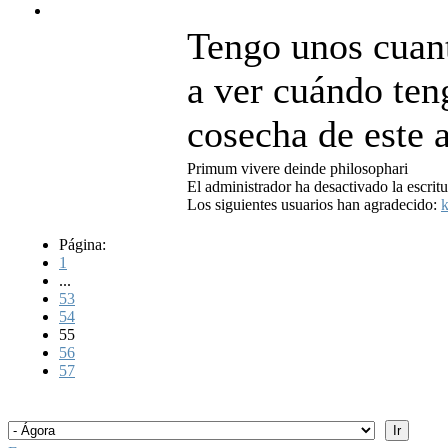
Tengo unos cuant
a ver cuándo ten
cosecha de este a
Primum vivere deinde philosophari
El administrador ha desactivado la escritu
Los siguientes usuarios han agradecido:
k
Página:
1
...
53
54
55
56
57