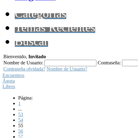
Categorías
Temas Recientes
Buscar
Bienvenido,
Invitado
Nombre de Usuario:
Contraseña:
Contraseña olvidada?
Nombre de Usuario?
Encuentros
Ágora
Libros
Página:
1
...
53
54
55
56
57