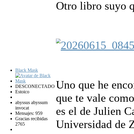
Otro libro suyo 
Black Mask
Uno que he encon
DESCONECTADO
Estoico
que te vale como
abyssus abyssum
es el de Julien C
invocat
Mensajes: 959
Gracias recibidas
Universidad de 
2765