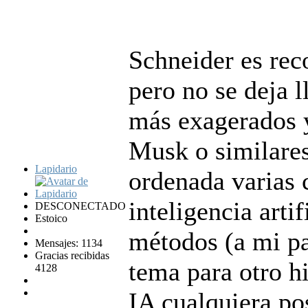
Schneider es re
pero no se deja l
más exagerados 
Musk o similare
Lapidario
ordenada varias 
inteligencia arti
DESCONECTADO
Estoico
métodos (a mi pa
Mensajes: 1134
Gracias recibidas
tema para otro hi
4128
IA cualquiera po