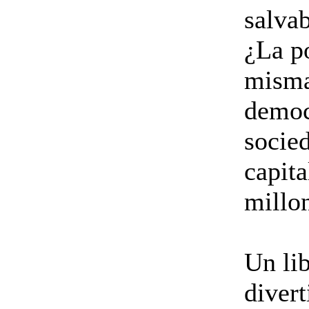
salvab
¿La po
misma
democ
socied
capita
millo
Un li
divert