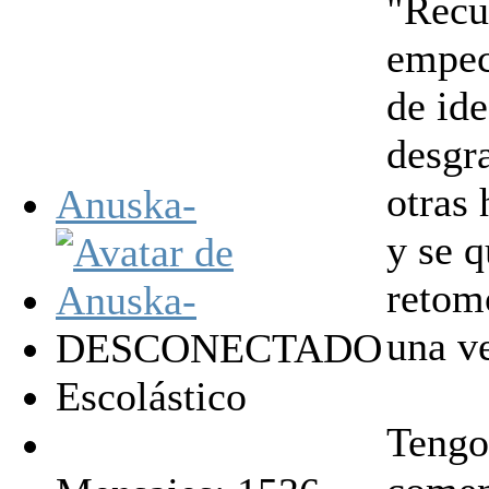
"Recu
empec
de ide
desgr
otras 
Anuska-
y se q
retom
una v
DESCONECTADO
Escolástico
Tengo