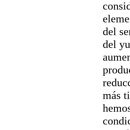
consi
eleme
del se
del yu
aumen
produc
reducc
más t
hemos
condic