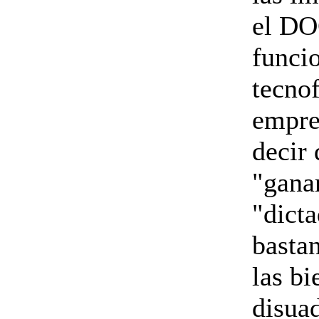
el DO
funci
tecno
empres
decir
"gana
"dict
basta
las bi
disua