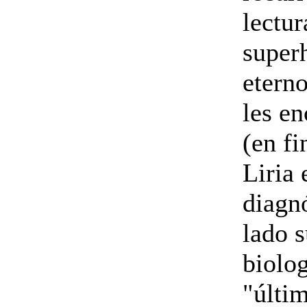
lectur
super
eterno
les en
(en fi
Liria 
diagn
lado s
biolog
"últi