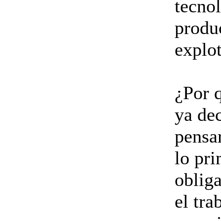
tecnol
produc
explo
¿Por 
ya dec
pensar
lo pri
oblig
el tra