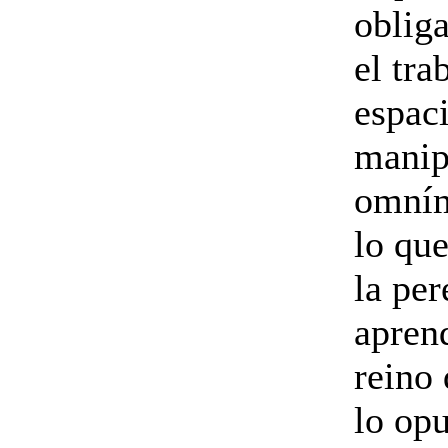
oblig
el tra
espaci
manipu
omním
lo qu
la per
aprend
reino 
lo op