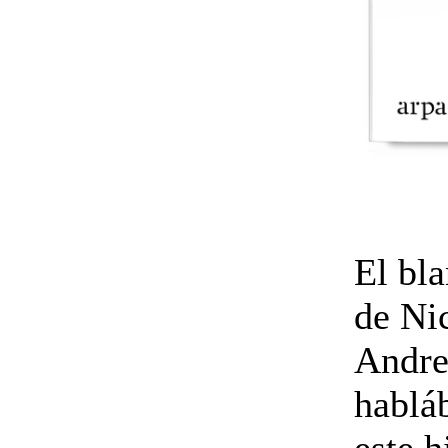
El bla
de Ni
Andre
hablá