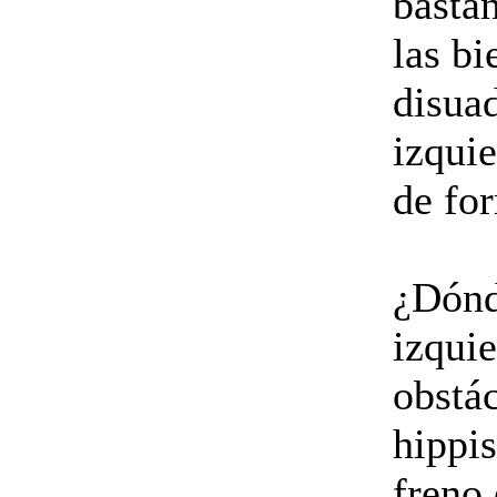
basta
las bi
disua
izquie
de fo
¿Dónd
izquie
obstác
hippis
freno 