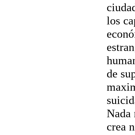
ciudad
los ca
econó
estran
human
de sup
maxim
suicid
Nada 
crea n