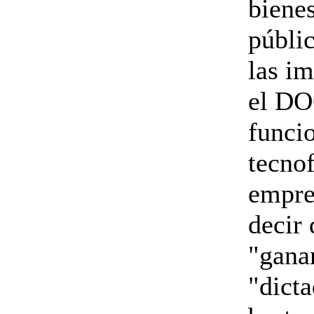
biene
públic
las i
el DO
funci
tecno
empres
decir
"gana
"dict