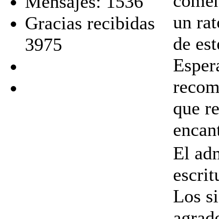
comen
Mensajes: 1536
un ra
Gracias recibidas
de est
3975
Espera
recom
que r
encan
El ad
escrit
Los s
agrad