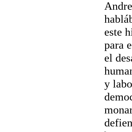
Andre
hablá
este 
para 
el des
human
y labo
democ
monar
defien