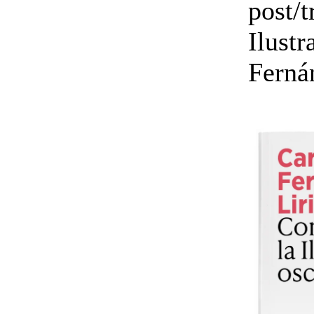
post/
Ilustr
Ferná