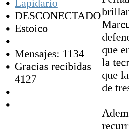
brilla
DESCONECTADO
Marcu
Estoico
defen
que en
Mensajes: 1134
la tec
Gracias recibidas
que la
4127
de tre
Ademá
recur