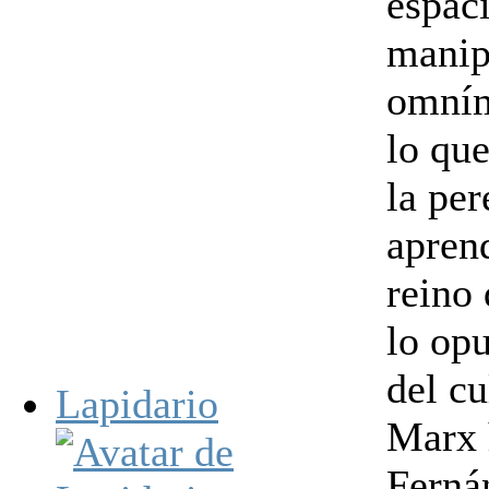
espaci
manipu
omním
lo qu
la per
aprend
reino 
lo op
del cu
Lapidario
Marx 
Ferná