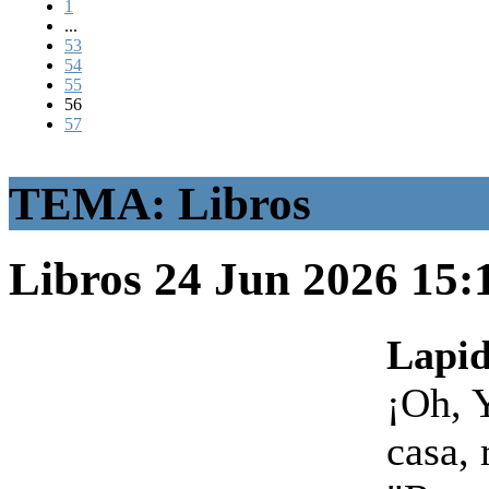
1
...
53
54
55
56
57
TEMA: Libros
Libros
24 Jun 2026 15
Lapid
¡Oh, 
casa, 