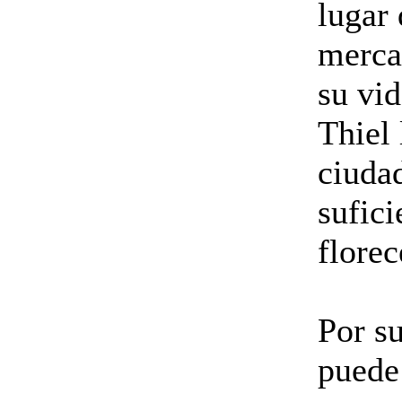
lugar 
merca
su vi
Thiel 
ciuda
sufic
florec
Por su
puede