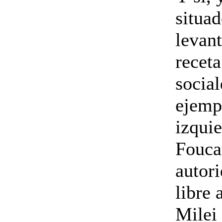
situad
levant
receta
social
ejempl
izquie
Foucau
autor
libre 
Milei 