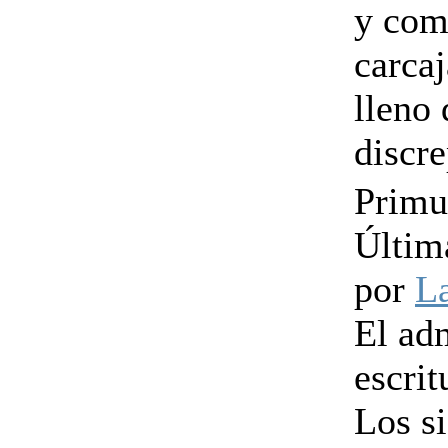
y com
carca
lleno 
discre
Primu
Últim
por
L
El ad
escrit
Los s