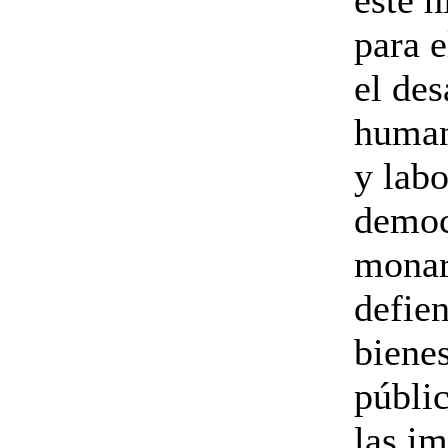
este 
para 
el des
human
y labo
democ
monar
defien
biene
públic
las i