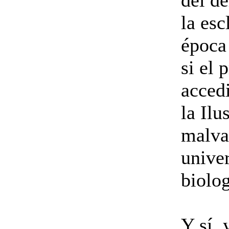
del de
la esc
época
si el 
acced
la Ilu
malvad
unive
biolo
Y sí, 