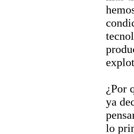
hemos
condic
tecnol
produc
explo
¿Por 
ya dec
pensar
lo pri