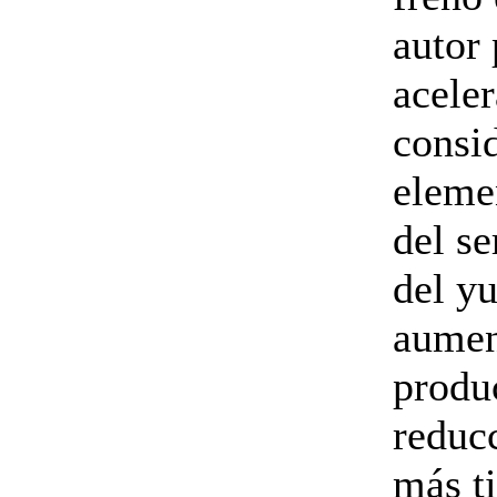
autor 
acele
consi
eleme
del se
del yu
aumen
produc
reducc
más t