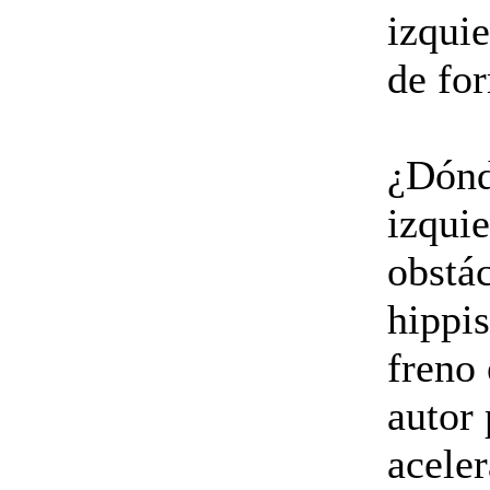
izquie
de fo
¿Dónd
izquie
obstác
hippis
freno 
autor 
acele