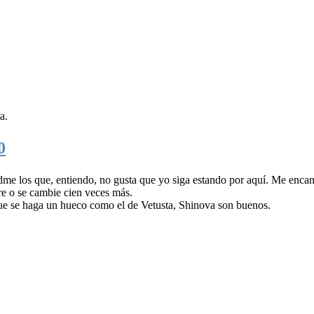
a.
0
e los que, entiendo, no gusta que yo siga estando por aquí. Me encant
re o se cambie cien veces más.
e se haga un hueco como el de Vetusta, Shinova son buenos.