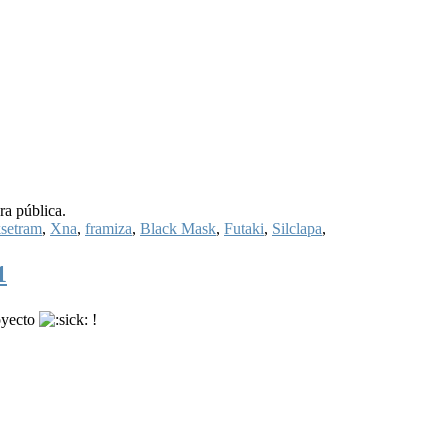
ra pública.
setram
,
Xna
,
framiza
,
Black Mask
,
Futaki
,
Silclapa
,
1
oyecto
!