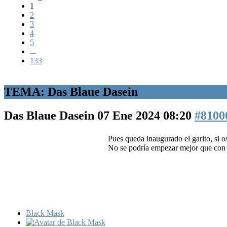
1
2
3
4
5
...
133
TEMA: Das Blaue Dasein
Das Blaue Dasein
07 Ene 2024 08:20
#8100
Pues queda inaugurado el garito, si 
No se podría empezar mejor que con 
Black Mask