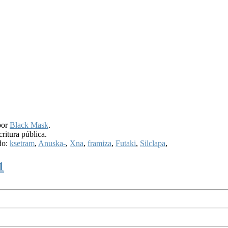
por
Black Mask
.
ritura pública.
do:
ksetram
,
Anuska-
,
Xna
,
framiza
,
Futaki
,
Silclapa
,
1