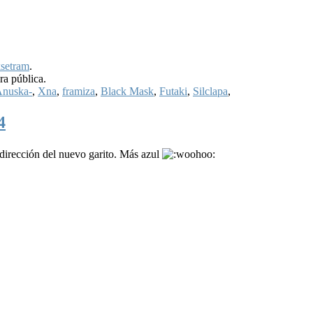
setram
.
ra pública.
nuska-
,
Xna
,
framiza
,
Black Mask
,
Futaki
,
Silclapa
,
4
 dirección del nuevo garito. Más azul