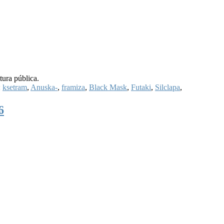
tura pública.
:
ksetram
,
Anuska-
,
framiza
,
Black Mask
,
Futaki
,
Silclapa
,
6