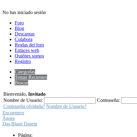
No has iniciado sesión
Foro
Blog
Descargas
Colabora
Reglas del foro
Enlaces web
Quiénes somos
Registro
Categorías
Temas Recientes
Buscar
Bienvenido,
Invitado
Nombre de Usuario:
Contraseña:
Contraseña olvidada?
Nombre de Usuario?
Encuentros
Ágora
Das Blaue Dasein
Página: