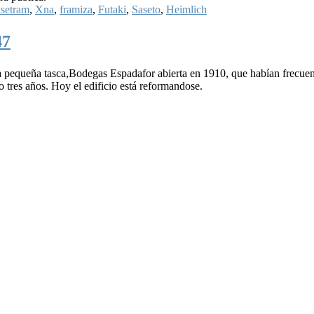
setram
,
Xna
,
framiza
,
Futaki
,
Saseto
,
Heimlich
47
na pequeña tasca,Bodegas Espadafor abierta en 1910, que habían frecuen
tres años. Hoy el edificio está reformandose.