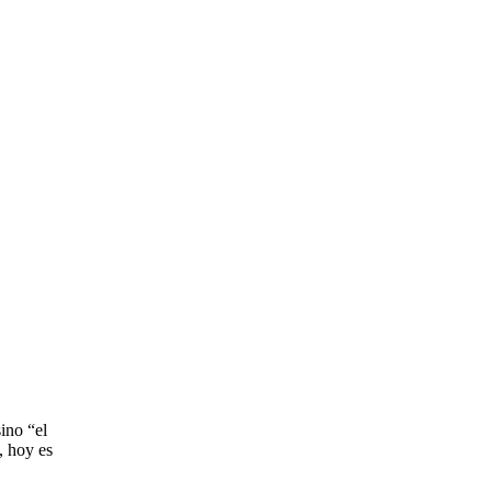
ino “el
, hoy es