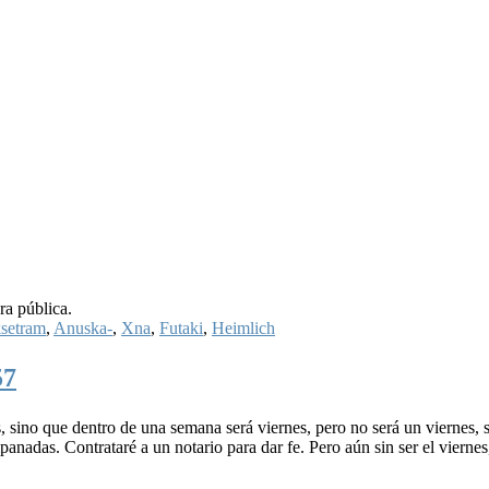
ra pública.
setram
,
Anuska-
,
Xna
,
Futaki
,
Heimlich
57
s, sino que dentro de una semana será viernes, pero no será un viernes, s
anadas. Contrataré a un notario para dar fe. Pero aún sin ser el viernes