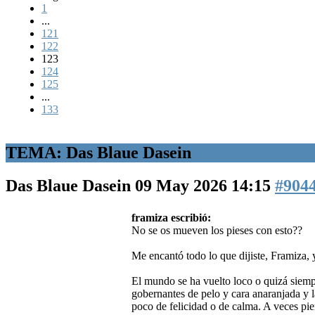
1
...
121
122
123
124
125
...
133
TEMA: Das Blaue Dasein
Das Blaue Dasein
09 May 2026 14:15
#904
framiza escribió:
No se os mueven los pieses con esto??
Me encantó todo lo que dijiste, Framiza, 
El mundo se ha vuelto loco o quizá siemp
gobernantes de pelo y cara anaranjada y
poco de felicidad o de calma. A veces pie