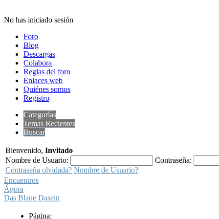
No has iniciado sesión
Foro
Blog
Descargas
Colabora
Reglas del foro
Enlaces web
Quiénes somos
Registro
Categorías
Temas Recientes
Buscar
Bienvenido,
Invitado
Nombre de Usuario:
Contraseña:
Contraseña olvidada?
Nombre de Usuario?
Encuentros
Ágora
Das Blaue Dasein
Página: