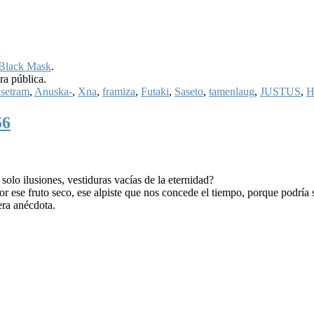
Black Mask
.
ra pública.
setram
,
Anuska-
,
Xna
,
framiza
,
Futaki
,
Saseto
,
tamenlaug
,
JUSTUS
,
H
56
 solo ilusiones, vestiduras vacías de la eternidad?
or ese fruto seco, ese alpiste que nos concede el tiempo, porque podría 
era anécdota.