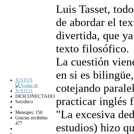
Luis Tasset, tod
de abordar el te
divertida, que y
texto filosófico.
La cuestión vien
en si es bilingüe
JUSTUS
cotejando parale
DESCONECTADO
practicar inglés f
Socrático
"La excesiva ded
Mensajes: 150
Gracias recibidas
477
estudios) hizo q