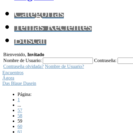
Categorías
Temas Recientes
Buscar
Bienvenido,
Invitado
Nombre de Usuario:
Contraseña:
Contraseña olvidada?
Nombre de Usuario?
Encuentros
Ágora
Das Blaue Dasein
Página:
1
...
57
58
59
60
61