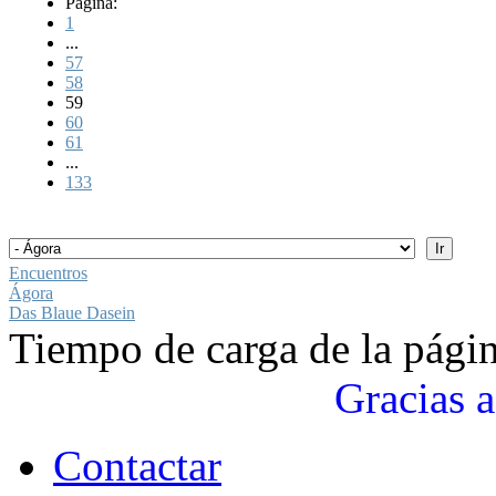
Página:
1
...
57
58
59
60
61
...
133
Encuentros
Ágora
Das Blaue Dasein
Tiempo de carga de la pági
Gracias a
Contactar