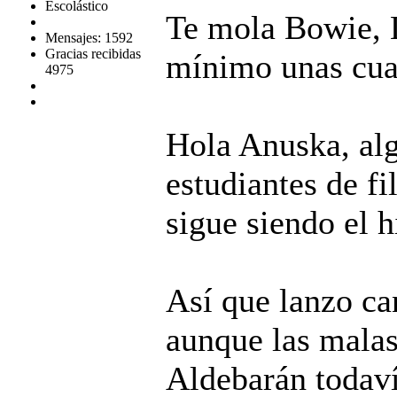
Escolástico
Te mola Bowie, L
Mensajes: 1592
Gracias recibidas
mínimo unas cua
4975
Hola Anuska, al
estudiantes de fi
sigue siendo el 
Así que lanzo ca
aunque las mala
Aldebarán todaví