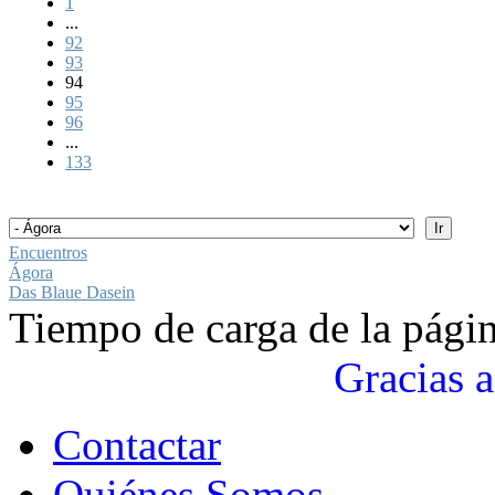
1
...
92
93
94
95
96
...
133
Encuentros
Ágora
Das Blaue Dasein
Tiempo de carga de la pági
Gracias a
Contactar
Quiénes Somos