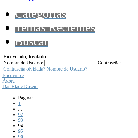
Categorías
Temas Recientes
Buscar
Bienvenido,
Invitado
Nombre de Usuario:
Contraseña:
Contraseña olvidada?
Nombre de Usuario?
Encuentros
Ágora
Das Blaue Dasein
Página:
1
...
92
93
94
95
96