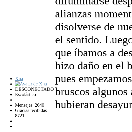
difuminarse desp
alianzas momentá
disolverse de nu
el sentido. Luego
que íbamos a des
hizo daño en el b
pues empezamos 
Xna
bruscos algunos a
DESCONECTADO
Escolástico
hubieran desayu
Mensajes: 2640
Gracias recibidas
8721