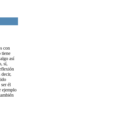
os con
 tiene
algo así
, sí,
eflexión
decir,
tido
ser él
r ejemplo
 también