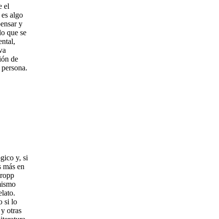
 el
 es algo
pensar y
lo que se
ental,
va
ión de
a persona.
gico y, si
s más en
Propp
 mismo
elato.
 si lo
 y otras