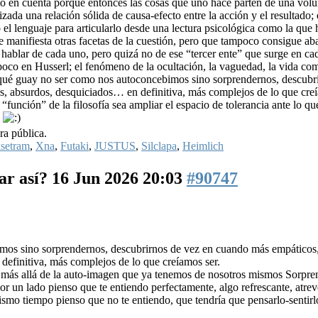
sto en cuenta porque entonces las cosas que uno hace parten de una vol
izada una relación sólida de causa-efecto entre la acción y el resultado; 
 el lenguaje para articularlo desde una lectura psicológica como la que 
 manifiesta otras facetas de la cuestión, pero que tampoco consigue ab
 hablar de cada uno, pero quizá no de ese “tercer ente” que surge en ca
 poco en Husserl; el fenómeno de la ocultación, la vaguedad, la vida co
Y qué guay no ser como nos autoconcebimos sino sorprendernos, descubr
, absurdos, desquiciados… en definitiva, más complejos de lo que creí
 “función” de la filosofía sea ampliar el espacio de tolerancia ante lo qu
s
ra pública.
setram
,
Xna
,
Futaki
,
JUSTUS
,
Silclapa
,
Heimlich
ar así?
16 Jun 2026 20:03
#90747
mos sino sorprendernos, descubrirnos de vez en cuando más empáticos
definitiva, más complejos de lo que creíamos ser.
r más allá de la auto-imagen que ya tenemos de nosotros mismos Sorpre
un lado pienso que te entiendo perfectamente, algo refrescante, atreve
ismo tiempo pienso que no te entiendo, que tendría que pensarlo-sentir