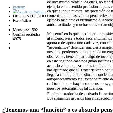
de uno mismo frente a los otros, no tend
ejemplo en un sentido profesional; pues c
ksetram
en que aunque nuestra interpretación de n
comentado, aun así vale la pena reflexi
DESCONECTADO
ejemplo mediante el victimismo o la viole
Escolástico
ambas actitudes y muchas otras serían o
Mensajes: 1592
Me centré en lo que uno aporta de positi
Gracias recibidas
al entorno. Pese a todos esos argumentos
4975
aporta o desaporta uno cada vez, con tal
“necesitamos” defender una cierta imagen 
nos hace perdernos como parte de un eng
observarse, tiene en parte algo de incom
en este segundo caso nos guían instintos
acuerdo en que quizás no es tan fácil. Pe
has apuntado que sí. Tratar de ver o adiv
llegar a tanto, creo que sitúa la concienc
autoprocesamiento y autoconocimiento de
casi todo lo que hagamos o pensemos, ¿n
nuestros automatismos tal cual son.
El administrador ha desactivado la escritu
Los siguientes usuarios han agradecido:
¿Tenemos una “función” o es absurdo pens