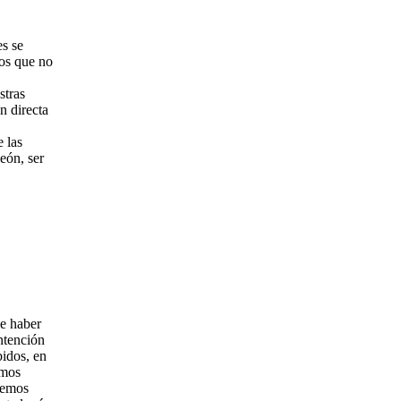
es se
cos que no
stras
n directa
e las
eón, ser
le haber
intención
bidos, en
emos
odemos