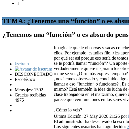
1
TEMA: ¿Tenemos una “función” o es absur
¿Tenemos una “función” o es absurdo pens
Imagínate que te observas y sacas conclus
ellos. Por ejemplo, estudias filo, ¿les apo
por qué ser así porque eso sería de tontos
se le podría llamar “función”? Un aporte q
ksetram
verdaderamente quiere inspirar a los otros
o qué se yo. ¿Otro más expresa empatía?
DESCONECTADO
¿nos hemos observado y concluido algo 
Escolástico
llamar a eso “función” o funciones? ¿Es a
mismo? Está también la idea de lucha de 
Mensajes: 1592
clase trabajadora en el marxismo, quiero 
Gracias recibidas
parece que ven funciones en los seres vi
4975
¿Cómo lo veis?
Última Edición: 27 May 2026 21:26 por
El administrador ha desactivado la escritu
Los siguientes usuarios han agradecido: