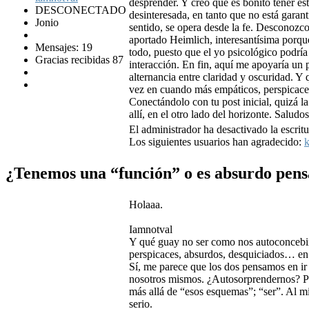
desprender. Y creo que es bonito tener e
DESCONECTADO
desinteresada, en tanto que no está garant
Jonio
sentido, se opera desde la fe. Desconozco
aportado Heimlich, interesantísima porque
Mensajes: 19
todo, puesto que el yo psicológico podría
Gracias recibidas 87
interacción. En fin, aquí me apoyaría un
alternancia entre claridad y oscuridad. 
vez en cuando más empáticos, perspicaces
Conectándolo con tu post inicial, quizá la
allí, en el otro lado del horizonte. Saludo
El administrador ha desactivado la escritu
Los siguientes usuarios han agradecido:
k
¿Tenemos una “función” o es absurdo pens
Holaaa.
Iamnotval
Y qué guay no ser como nos autoconcebi
perspicaces, absurdos, desquiciados… en 
Sí, me parece que los dos pensamos en i
nosotros mismos. ¿Autosorprendernos? Por 
más allá de “esos esquemas”; “ser”. Al m
serio.