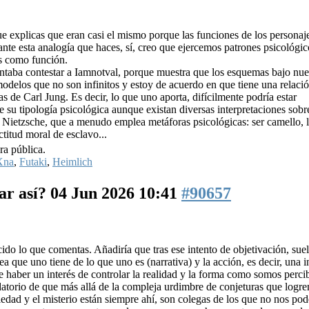
e explicas que eran casi el mismo porque las funciones de los personaj
ante esta analogía que haces, sí, creo que ejercemos patrones psicológi
s como función.
ntaba contestar a Iamnotval, porque muestra que los esquemas bajo nue
modelos que no son infinitos y estoy de acuerdo en que tiene una relació
as de Carl Jung. Es decir, lo que uno aporta, difícilmente podría estar
e su tipología psicológica aunque existan diversas interpretaciones sobr
a Nietzsche, que a menudo emplea metáforas psicológicas: ser camello, l
titud moral de esclavo...
ra pública.
Xna
,
Futaki
,
Heimlich
ar así?
04 Jun 2026 10:41
#90657
cido lo que comentas. Añadiría que tras ese intento de objetivación, sue
a que uno tiene de lo que uno es (narrativa) y la acción, es decir, una 
 haber un interés de controlar la realidad y la forma como somos perci
datorio de que más allá de la compleja urdimbre de conjeturas que logr
riedad y el misterio están siempre ahí, son colegas de los que no nos p