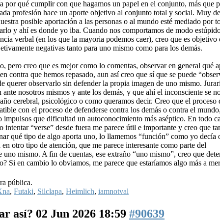
ría por qué cumplir con que hagamos un papel en el conjunto, más que 
ada profesión hace un aporte objetivo al conjunto total y social. Muy d
uestra posible aportación a las personas o al mundo esté mediado por t
onarlo y ahí es donde yo iba. Cuando nos comportamos de modo estúpido
ncia verbal (en los que la mayoria podemos caer), creo que es objetivo
bjetivamente negativas tanto para uno mismo como para los demás.
vo, pero creo que es mejor como lo comentas, observar en general qué 
 en contra que hemos repasado, aun así creo que sí que se puede “obser
 de querer observarlo sin defender la propia imagen de uno mismo. Jurar
ante nosotros mismos y ante los demás, y que ahí el inconsciente se no
año cerebral, psicológico o como queramos decir. Creo que el proceso 
patible con el proceso de defenderse contra los demás o contra el mundo
 o impulsos que dificultad un autoconocimiento más aséptico. En todo c
ro intentar “verse” desde fuera me parece útil e importante y creo que t
inar qué tipo de algo aporta uno, lo llamemos “función” como yo decía 
ia en otro tipo de atención, que me parece interesante como parte del
 uno mismo. A fin de cuentas, ese extraño “uno mismo”, creo que det
o? Si en cambio lo obviamos, me parece que estaríamos algo más a me
ra pública.
Xna
,
Futaki
,
Silclapa
,
Heimlich
,
iamnotval
ar así?
02 Jun 2026 18:59
#90639