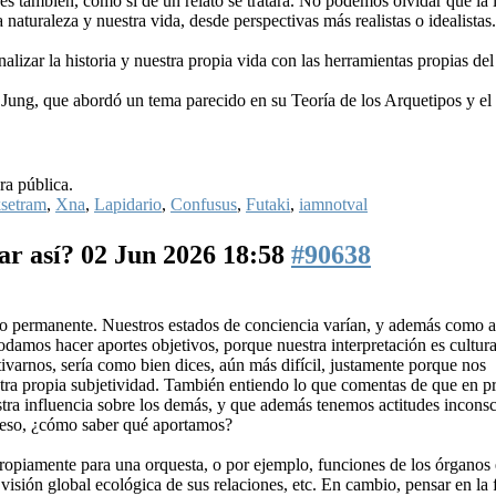
es también, como si de un relato se tratara. No podemos olvidar que la l
 naturaleza y nuestra vida, desde perspectivas más realistas o idealistas.
lizar la historia y nuestra propia vida con las herramientas propias del 
Jung, que abordó un tema parecido en su Teoría de los Arquetipos y el
ra pública.
setram
,
Xna
,
Lapidario
,
Confusus
,
Futaki
,
iamnotval
ar así?
02 Jun 2026 18:58
#90638
o permanente. Nuestros estados de conciencia varían, y además como a
odamos hacer aportes objetivos, porque nuestra interpretación es cultura
ivarnos, sería como bien dices, aún más difícil, justamente porque nos
ra propia subjetividad. También entiendo lo que comentas de que en pr
stra influencia sobre los demás, y que además tenemos actitudes inconsc
o eso, ¿cómo saber qué aportamos?
ropiamente para una orquesta, o por ejemplo, funciones de los órganos 
visión global ecológica de sus relaciones, etc. En cambio, pensar en la