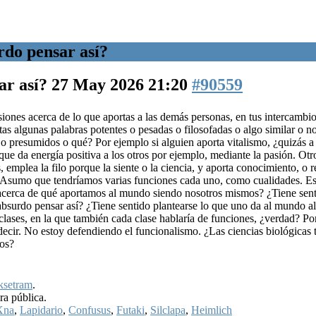
do pensar así?
ar así?
27 May 2026 21:20
#90559
iones acerca de lo que aportas a las demás personas, en tus intercambi
rtas algunas palabras potentes o pesadas o filosofadas o algo similar o no
 o presumidos o qué? Por ejemplo si alguien aporta vitalismo, ¿quizás a 
ue da energía positiva a los otros por ejemplo, mediante la pasión. Otro
, emplea la filo porque la siente o la ciencia, y aporta conocimiento, o r
 Asumo que tendríamos varias funciones cada uno, como cualidades. Es 
acerca de qué aportamos al mundo siendo nosotros mismos? ¿Tiene sen
bsurdo pensar así? ¿Tiene sentido plantearse lo que uno da al mundo al 
clases, en la que también cada clase hablaría de funciones, ¿verdad? Po
decir. No estoy defendiendo el funcionalismo. ¿Las ciencias biológicas
vos?
ksetram
.
ra pública.
Xna
,
Lapidario
,
Confusus
,
Futaki
,
Silclapa
,
Heimlich