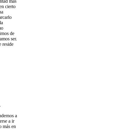
untad más
en cierto
ha
arcarlo
da
mo
irnos de
amos ser.
e reside
,
ndernos a
rse a ir
lo más en