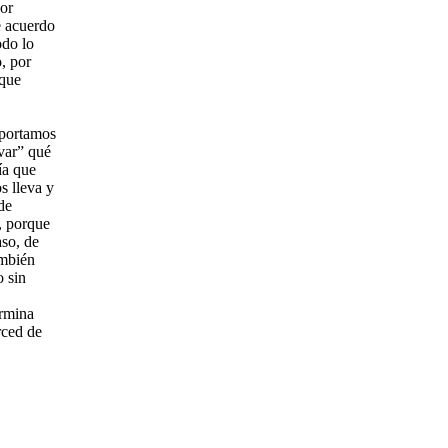
por
e acuerdo
odo lo
, por
 que
aportamos
var” qué
ía que
s lleva y
de
, porque
aso, de
ambién
o sin
ermina
rced de