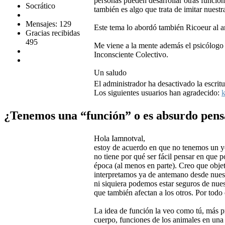
personas pueden desarrollar otras funcion
Socrático
también es algo que trata de imitar nuestra
Mensajes: 129
Este tema lo abordó también Ricoeur al ana
Gracias recibidas
495
Me viene a la mente además el psicólogo 
Inconsciente Colectivo.
Un saludo
El administrador ha desactivado la escritu
Los siguientes usuarios han agradecido:
k
¿Tenemos una “función” o es absurdo pens
Hola Iamnotval,
estoy de acuerdo en que no tenemos un y
no tiene por qué ser fácil pensar en que p
época (al menos en parte). Creo que objet
interpretamos ya de antemano desde nuest
ni siquiera podemos estar seguros de nue
que también afectan a los otros. Por tod
La idea de función la veo como tú, más p
cuerpo, funciones de los animales en una 