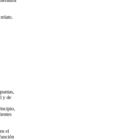
iteratura
relato.
puntas,
l y de
incipio,
ientes
en el
 función