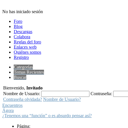
No has iniciado sesión
Foro
Blog
Descargas
Colabora
Reglas del foro
Enlaces web
Quiénes somos
Registro
Categorías
Temas Recientes
Buscar
Bienvenido,
Invitado
Nombre de Usuario:
Contraseña:
Contraseña olvidada?
Nombre de Usuario?
Encuentros
Ágora
¿Tenemos una “función” o es absurdo pensar así?
Página: