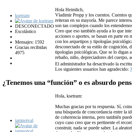
Hola Heimlich,
Vladimir Propp y los cuentos. Cuentos qu
ksetram
reiteran en su mayoría. Me parece interes
son tan complejos cuando los entendemo
DESCONECTADO
Creo que eso también ayuda a lo que inte
Escolástico
acciones o aportes, se basan en parte en 
con los arquetipos y tipologías psicológic
Mensajes: 1592
desconectado de su estilo de cognición, d
Gracias recibidas
tipologías psicológicas. Que se lo digan 
4975
rebaño, niño, depreciadores del cuerpo, ac
El administrador ha desactivado la escritu
Los siguientes usuarios han agradecido:
¿Tenemos una “función” o es absurdo pens
Hola, ksetram:
Muchas gracias por tu respuesta. Sí, coin
una búsqueda de concordancia entre la ide
de coherencia interna, pero también puede
iamnotval
cuyo caso creo que es pertinente el recor
construir, nada se puede saber. La aleato