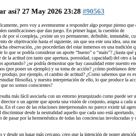
ar así?
27 May 2026 23:28
#90563
óficamente, pero voy a aventurarme a responder algo porque pienso que 
alen ramificaciones que dan juego. En primer lugar, la cuestión de
es de por sí compleja, ¿existe un yo permanente, definible, inmutable, c
nto de objetivación hasta el siguiente, sin que sea este una idea, una m
dicha observación, ¿no procederían del estar inmersos en una tradición 
 de lo que se podría considerar un aporte “bueno” o “malo”? ¿hasta qué
de la actitud (en tanto que apertura, porosidad, capacidad) del otro a l
s aportando? ¿se podría demostrar que hay causalidad entre nuestro en
amos (por poner un ejemplo) y su toma de acción? ¿cómo podríamos det
que produjo, por ejemplo, el cambio de actitud? ¿Como sabemos que es e
udiar filosofía), y nuestra interpretación de ello, lo que produce la ac
o que no somos conscientes?
esulta más fácil asociarla con un entorno jerarquizado como puede ser 
 director o un agente que aporta una visión de conjunto, asigna a cada 
a. En el caso de las relaciones interpersonales no parece existir tal agen
il discriminar desde la neutralidad aquello que cada uno está aportando,
n de pasar por la hermenéutica de todas las conciencias involucradas y
s y desde un lugar más cercano, creo que la intención de poner atenció