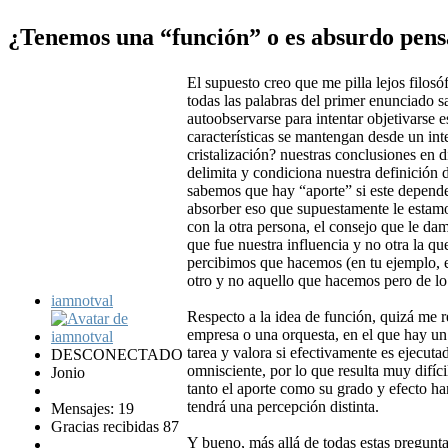
¿Tenemos una “función” o es absurdo pens
El supuesto creo que me pilla lejos filos
todas las palabras del primer enunciado s
autoobservarse para intentar objetivarse 
características se mantengan desde un inte
cristalización? nuestras conclusiones en 
delimita y condiciona nuestra definición
sabemos que hay “aporte” si este depende 
absorber eso que supuestamente le estamo
con la otra persona, el consejo que le d
que fue nuestra influencia y no otra la 
percibimos que hacemos (en tu ejemplo, est
otro y no aquello que hacemos pero de l
iamnotval
Respecto a la idea de función, quizá me r
empresa o una orquesta, en el que hay un
tarea y valora si efectivamente es ejecutad
DESCONECTADO
omnisciente, por lo que resulta muy difíc
Jonio
tanto el aporte como su grado y efecto ha
tendrá una percepción distinta.
Mensajes: 19
Gracias recibidas 87
Y bueno, más allá de todas estas pregunta