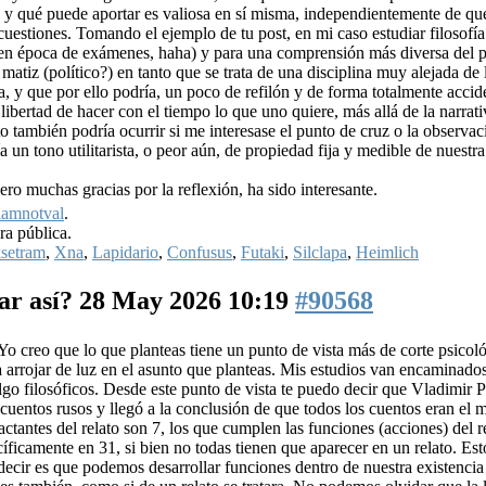
 y qué puede aportar es valiosa en sí misma, independientemente de que
uestiones. Tomando el ejemplo de tu post, en mi caso estudiar filosofía
 en época de exámenes, haha) y para una comprensión más diversa del 
 matiz (político?) en tanto que se trata de una disciplina muy alejada de 
a, y que por ello podría, un poco de refilón y de forma totalmente accid
 libertad de hacer con el tiempo lo que uno quiere, más allá de la narrati
 también podría ocurrir si me interesase el punto de cruz o la observac
ía un tono utilitarista, o peor aún, de propiedad fija y medible de nuestr
ro muchas gracias por la reflexión, ha sido interesante.
iamnotval
.
ra pública.
setram
,
Xna
,
Lapidario
,
Confusus
,
Futaki
,
Silclapa
,
Heimlich
ar así?
28 May 2026 10:19
#90568
Yo creo que lo que planteas tiene un punto de vista más de corte psicoló
a arrojar de luz en el asunto que planteas. Mis estudios van encaminado
y algo filosóficos. Desde este punto de vista te puedo decir que Vladimir 
 cuentos rusos y llegó a la conclusión de que todos los cuentos eran el
ctantes del relato son 7, los que cumplen las funciones (acciones) del r
íficamente en 31, si bien no todas tienen que aparecer en un relato. Esto
 decir es que podemos desarrollar funciones dentro de nuestra existencia