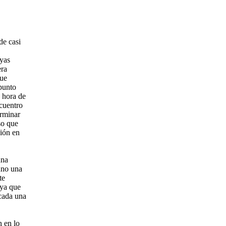
de casi
uyas
era
que
 punto
a hora de
cuentro
erminar
so que
ción en
una
uno una
te
 ya que
 cada una
n en lo