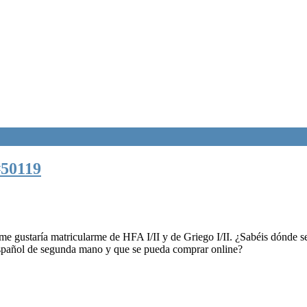
#50119
me gustaría matricularme de HFA I/II y de Griego I/II. ¿Sabéis dónde s
-español de segunda mano y que se pueda comprar online?