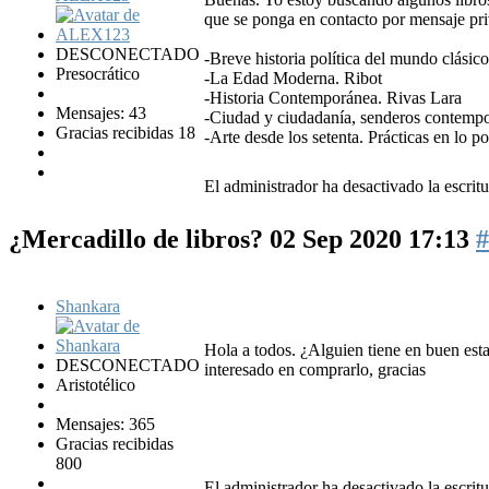
que se ponga en contacto por mensaje pr
DESCONECTADO
-Breve historia política del mundo clásic
Presocrático
-La Edad Moderna. Ribot
-Historia Contemporánea. Rivas Lara
Mensajes: 43
-Ciudad y ciudadanía, senderos contempor
Gracias recibidas 18
-Arte desde los setenta. Prácticas en lo 
El administrador ha desactivado la escritu
¿Mercadillo de libros?
02 Sep 2020 17:13
#
Shankara
Hola a todos. ¿Alguien tiene en buen esta
DESCONECTADO
interesado en comprarlo, gracias
Aristotélico
Mensajes: 365
Gracias recibidas
800
El administrador ha desactivado la escritu