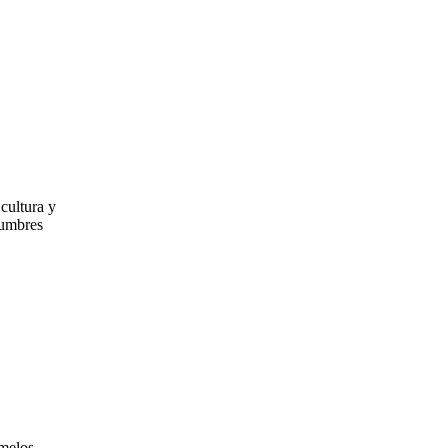
 cultura y
tumbres
rmelos