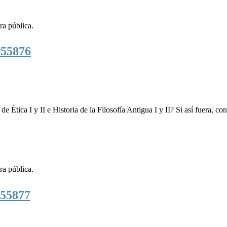
ra pública.
#55876
e Ética I y II e Historia de la Filosofía Antigua I y II? Si así fuera, co
ra pública.
55877