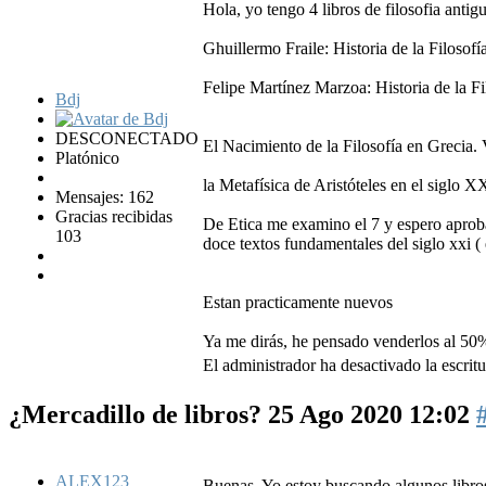
Hola, yo tengo 4 libros de filosofia antig
Ghuillermo Fraile: Historia de la Filoso
Felipe Martínez Marzoa: Historia de la Fil
Bdj
DESCONECTADO
El Nacimiento de la Filosofía en Grecia. 
Platónico
la Metafísica de Aristóteles en el siglo 
Mensajes: 162
Gracias recibidas
De Etica me examino el 7 y espero aprobar
103
doce textos fundamentales del siglo xxi (
Estan practicamente nuevos
Ya me dirás, he pensado venderlos al 50
El administrador ha desactivado la escritu
¿Mercadillo de libros?
25 Ago 2020 12:02
ALEX123
Buenas. Yo estoy buscando algunos libros