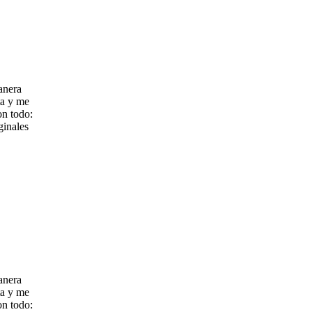
anera
ta y me
on todo:
ginales
anera
ta y me
on todo: