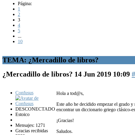
Página:
1
2
3
4
5
...
10
TEMA: ¿Mercadillo de libros?
¿Mercadillo de libros?
14 Jun 2019 10:09
Confusus
Hola a tod@s,
Este año he decidido empezar el grado y 
DESCONECTADO
encontrar un diccionario griego clásico
Estoico
¡Gracias!
Mensajes: 1271
Gracias recibidas
Saludos.