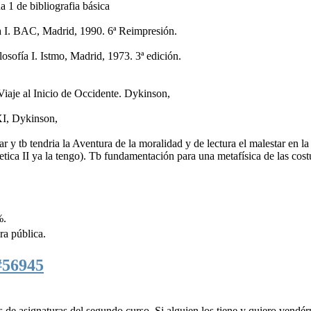
ua 1 de bibliografia básica
fía I. BAC, Madrid, 1990. 6ª Reimpresión.
osofía I. Istmo, Madrid, 1973. 3ª edición.
Viaje al Inicio de Occidente. Dykinson,
XXI, Dykinson,
 y tb tendria la Aventura de la moralidad y de lectura el malestar en la
 etica II ya la tengo). Tb fundamentación para una metafísica de las cos
%.
ra pública.
#56945
 de asignaturas del segundo curso. Si alguien los tiene y quiero vendé