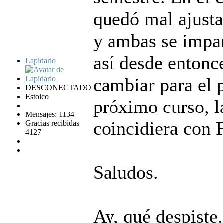
quedó mal ajusta
y ambas se impa
así desde entonc
Lapidario
cambiar para el 
DESCONECTADO
Estoico
próximo curso, l
Mensajes: 1134
coincidiera con 
Gracias recibidas
4127
Saludos.
Ay, qué despiste.