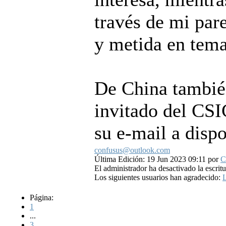
través de mi pare
y metida en tema
De China también
invitado del CSI
su e-mail a disp
confusus@outlook.com
Última Edición: 19 Jun 2023 09:11 por
C
El administrador ha desactivado la escritu
Los siguientes usuarios han agradecido:
L
Página:
1
...
3