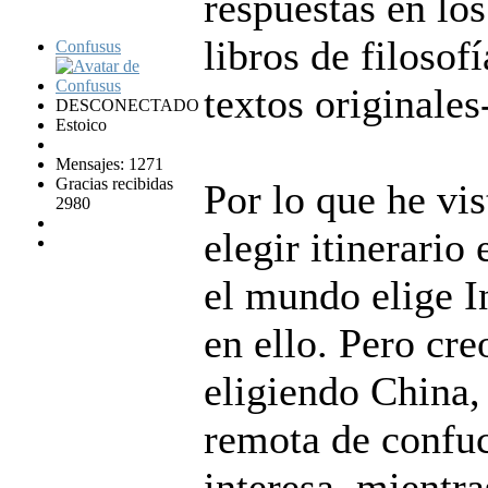
respuestas en los
libros de filosof
Confusus
textos originales
DESCONECTADO
Estoico
Mensajes: 1271
Gracias recibidas
Por lo que he vis
2980
elegir itinerario
el mundo elige I
en ello. Pero cr
eligiendo China,
remota de confu
interesa, mientra