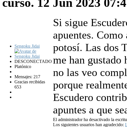
curso.
12 Jun 2023 07:
Si sigue Escuder
apuentes. Como a
potosí. Las dos 
Sengoku Jidai
me han gustado h
DESCONECTADO
Platónico
no las veo compl
Mensajes: 217
porque realmente
Gracias recibidas
653
Escudero contrib
apuntes a que se
El administrador ha desactivado la escritu
Los siguientes usuarios han agradecido:
L