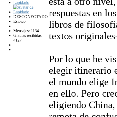
está a otro nivel
Lapidario
respuestas en los
DESCONECTADO
libros de filosof
Estoico
Mensajes: 1134
textos originales
Gracias recibidas
4127
Por lo que he vis
elegir itinerario
el mundo elige I
en ello. Pero cr
eligiendo China,
remota de confu