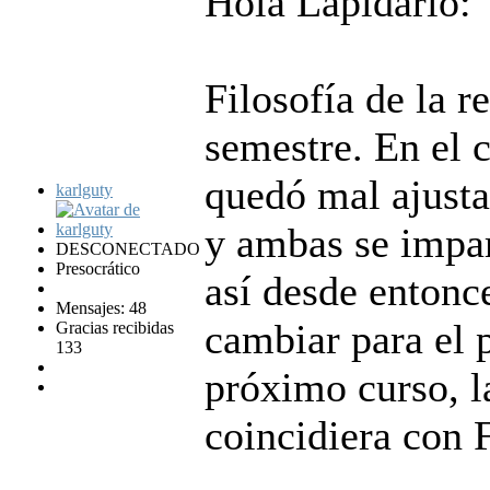
Hola Lapidario:
Filosofía de la r
semestre. En el 
quedó mal ajusta
karlguty
y ambas se impa
DESCONECTADO
Presocrático
así desde entonc
Mensajes: 48
cambiar para el 
Gracias recibidas
133
próximo curso, l
coincidiera con 