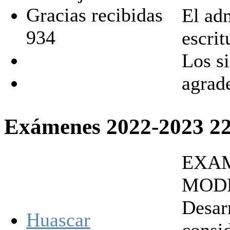
Gracias recibidas
El ad
934
escrit
Los s
agrad
Exámenes 2022-2023
2
EXAM
MODE
Desar
Huascar