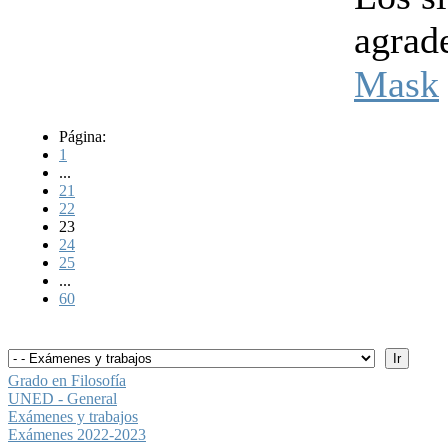
agrad
Mask
Página:
1
...
21
22
23
24
25
...
60
Grado en Filosofía
UNED - General
Exámenes y trabajos
Exámenes 2022-2023