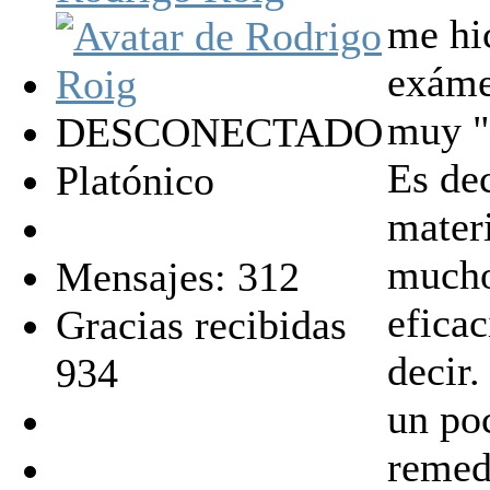
me hi
exáme
muy "d
DESCONECTADO
Es dec
Platónico
materi
mucho
Mensajes: 312
eficac
Gracias recibidas
decir.
934
un po
remed