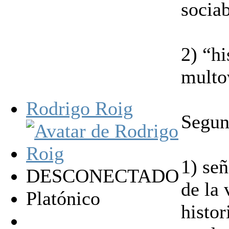
sociab
2) “hi
multo
Rodrigo Roig
Segun
1) señ
DESCONECTADO
de la
Platónico
histor