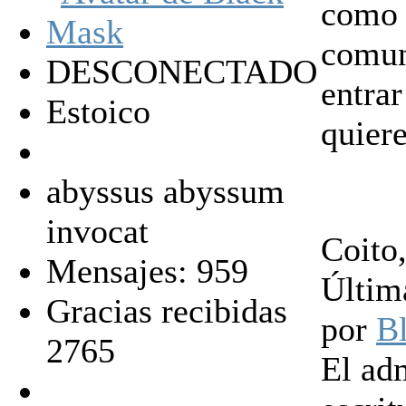
como 
comuni
DESCONECTADO
entrar
Estoico
quier
abyssus abyssum
invocat
Coito
Mensajes: 959
Últim
Gracias recibidas
por
B
2765
El ad