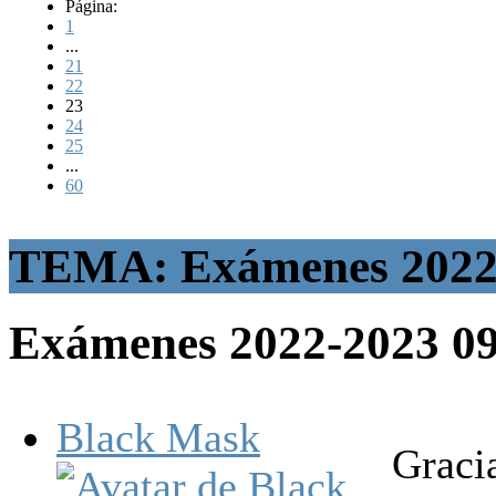
Página:
1
...
21
22
23
24
25
...
60
TEMA: Exámenes 2022
Exámenes 2022-2023
0
Black Mask
Graci