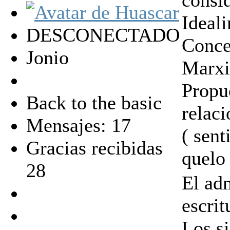
consid
Ideal
DESCONECTADO
Concep
Jonio
Marxi
Propue
Back to the basic
relaci
Mensajes: 17
( sent
Gracias recibidas
quelo 
28
El ad
escrit
Los s