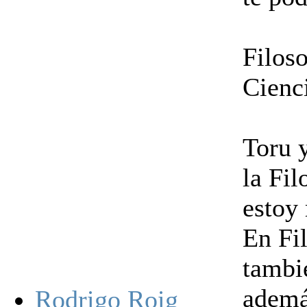
Filoso
Cienci
Toru 
la Fil
estoy
En Fil
tambi
ademá
Rodrigo Roig