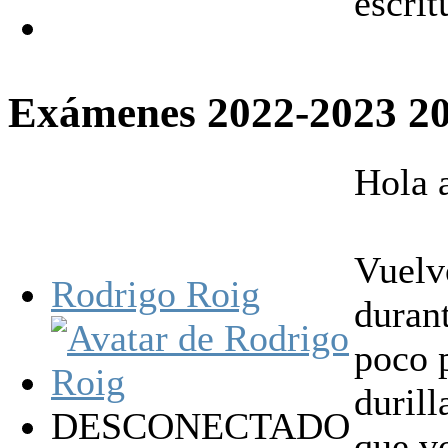
escrit
Exámenes 2022-2023
2
Hola 
Vuelvo
Rodrigo Roig
duran
poco p
duril
DESCONECTADO
que v