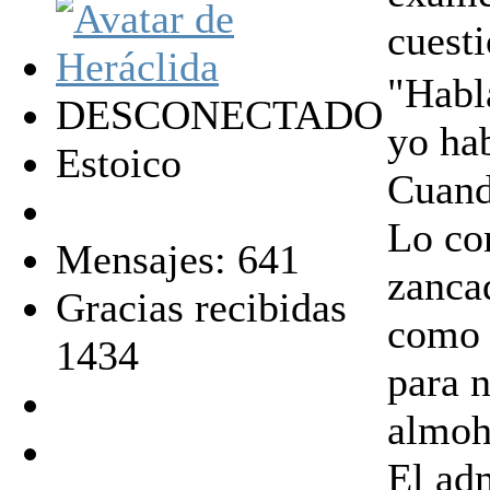
cuest
"Habla
DESCONECTADO
yo hab
Estoico
Cuand
Lo con
Mensajes: 641
zancad
Gracias recibidas
como 
1434
para 
almoha
El ad