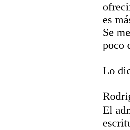
ofrec
es má
Se me
poco 
Lo di
Rodri
El ad
escrit