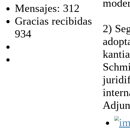
mode
Mensajes: 312
Gracias recibidas
2) Se
934
adopta
kantia
Schmit
juridi
intern
Adjun