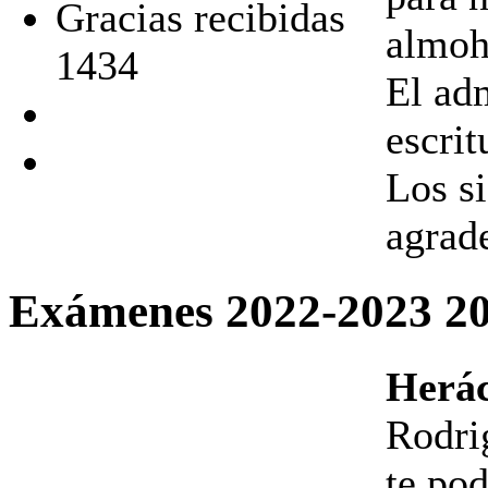
Gracias recibidas
almoha
1434
El ad
escrit
Los s
agrad
Exámenes 2022-2023
2
Herác
Rodrig
te po