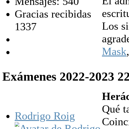
El ad
Mensajes: 540
escrit
Gracias recibidas
Los s
1337
agrad
Mask
Exámenes 2022-2023
2
Herác
Qué ta
Rodrigo Roig
Coinci