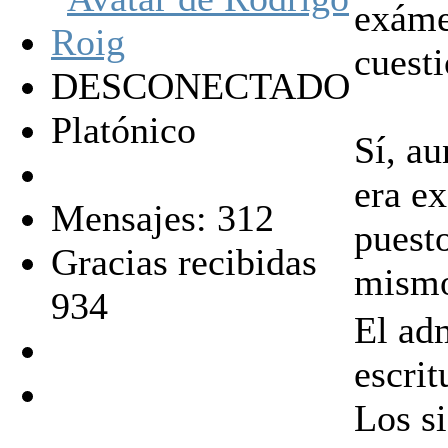
exáme
cuest
DESCONECTADO
Platónico
Sí, a
era ex
Mensajes: 312
puesto
Gracias recibidas
mism
934
El ad
escrit
Los s