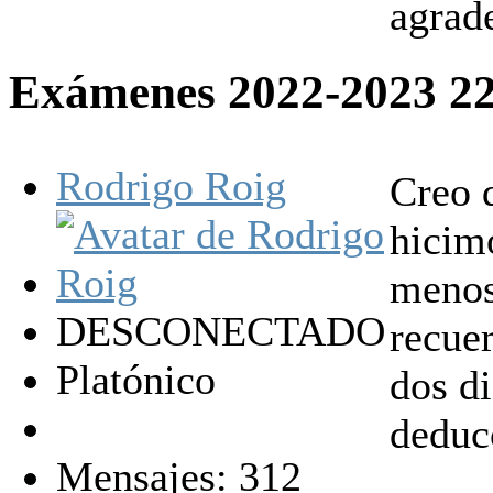
agrad
Exámenes 2022-2023
2
Rodrigo Roig
Creo 
hicimo
menos
DESCONECTADO
recue
Platónico
dos di
deduc
Mensajes: 312