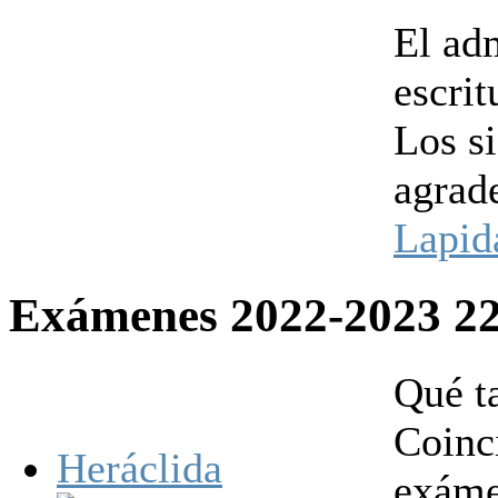
El ad
escrit
Los s
agrad
Lapid
Exámenes 2022-2023
2
Qué ta
Coinci
Heráclida
exáme