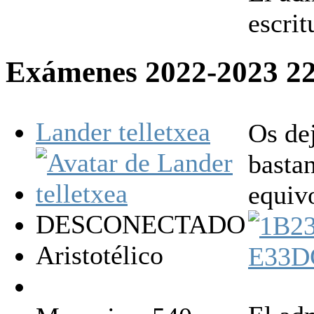
escrit
Exámenes 2022-2023
2
Lander telletxea
Os dej
bastan
equiv
DESCONECTADO
Aristotélico