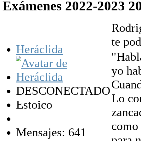
Exámenes 2022-2023
2
Rodrig
te po
Heráclida
"Habla
yo hab
Cuand
DESCONECTADO
Lo con
Estoico
zancad
como 
Mensajes: 641
para 