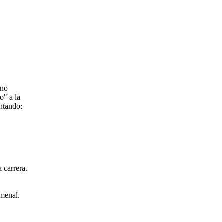
ino
o" a la
untando:
 carrera.
omenal.