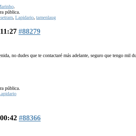
arinho
.
ra pública.
setram
,
Lapidario
,
tamenlaug
 11:27
#88279
enida, no dudes que te contactaré más adelante, seguro que tengo mil d
ra pública.
apidario
 00:42
#88366