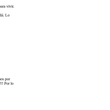
ara vivir.
llá. Lo
mos por
!! Por lo