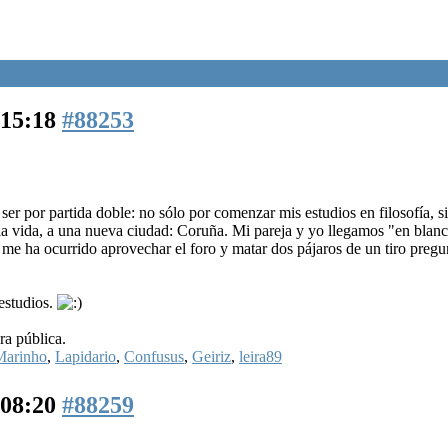
 15:18
#88253
er por partida doble: no sólo por comenzar mis estudios en filosofía, s
la vida, a una nueva ciudad: Coruña. Mi pareja y yo llegamos "en blanc
 me ha ocurrido aprovechar el foro y matar dos pájaros de un tiro preg
estudios.
ra pública.
Marinho
,
Lapidario
,
Confusus
,
Geiriz
,
leira89
 08:20
#88259