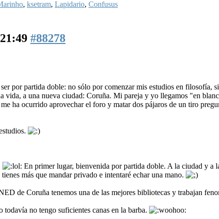
Marinho
,
ksetram
,
Lapidario
,
Confusus
 21:49
#88278
er por partida doble: no sólo por comenzar mis estudios en filosofía, s
la vida, a una nueva ciudad: Coruña. Mi pareja y yo llegamos "en blanc
 me ha ocurrido aprovechar el foro y matar dos pájaros de un tiro preg
estudios.
.
En primer lugar, bienvenida por partida doble. A la ciudad y a la
o tienes más que mandar privado e intentaré echar una mano.
UNED de Coruña tenemos una de las mejores bibliotecas y trabajan fen
 todavía no tengo suficientes canas en la barba.