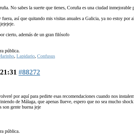
uña. No sabes la suerte que tienes, Coruña es una ciudad inmejorable p
 fuera, así que quitando mis visitas anuales a Galicia, ya no estoy por a
ejejeje.
or cierto, además de un gran filósofo
ra pública.
Marinho
,
Lapidario
,
Confusus
 21:31
#88272
volveré por aquí para pedirte esas recomendaciones cuando nos instale
, viniendo de Málaga, que apenas llueve, espero que no sea mucho shock!
s son gente buena jeje
ra pública.