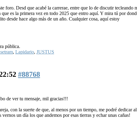
e foro. Desd que acabé la carrerae, entre que lo de discutir tecleando 
ía que es la primera vez en todo 2025 que entro aquí. Y mira tú por dond
dito desde hace algo más de un año. Cualquier cosa, aquí estoy
ra pública.
setram
,
Lapidario
,
JUSTUS
 22:52
#88768
bo de ver tu mensaje, mil gracias!!!
pareja, con la suerte de que, al menos por un tiempo, me podré dedicar 
s vernos un día los que andemos por esas tierras y echar unas cañas!