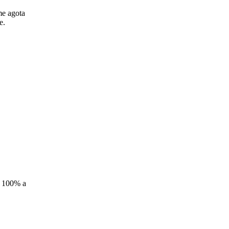
me agota
e.
al 100% a