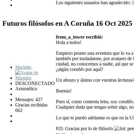
Los siguientes usuarios han agradecido:
Futuros filósofos en A Coruña
16 Oct 2025
from_a_tower escribió:
Hola a todos!
Empiezo pronto una aventura que lo va a s
también por trasladarme, por avatares de 
ciudad, no conocemos a nadie, así que se
Marinho
¿algún coruñés por aquí?
Un abrazo y ánimo con vuestras lecturas/
DESCONECTADO
Aristotélico
Buenas!
Mensajes: 427
Pues sí, como comenta leira, soy coruñés
Gracias recibidas
Cualquier duda que tengas sobre algo, n
662
Lo que te puedo adelantar es que en la 
P.D. Gracias por lo de filósofo
pero