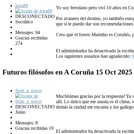
leira89
Yo soy ferrolano pero viví 10 años en Cor
DESCONECTADO
Por avatares del destino, yo también estoy
Socrático
que sí te puedo dar son recomendaciones j
Mensajes: 94
Creo que el forero Marinho es Coruñés, p
Gracias recibidas
274
El administrador ha desactivado la escritu
Los siguientes usuarios han agradecido:
Futuros filósofos en A Coruña
15 Oct 2025
from_a_tower
Muchísimas gracias por la respuesta! Ya 
allí. Lo único que me asusta es el clima
DESCONECTADO
demás la ciudad me encanta y los gallego
Jonio
Mensajes: 8
Gracias recibidas 19
El administrador ha desactivado la escritu