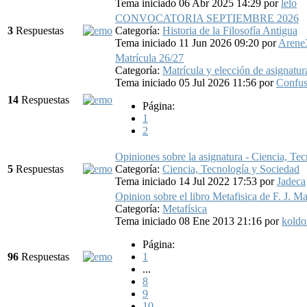
Tema iniciado 06 Abr 2025 14:29
por
lelo
CONVOCATORIA SEPTIEMBRE 2026
3
Respuestas
Categoría:
Historia de la Filosofía Antigua
Tema iniciado 11 Jun 2026 09:20
por
Arene
Matrícula 26/27
Categoría:
Matrícula y elección de asignatur
Tema iniciado 05 Jul 2026 11:56
por
Confus
14
Respuestas
Página:
1
2
Opiniones sobre la asignatura - Ciencia, Te
5
Respuestas
Categoría:
Ciencia, Tecnología y Sociedad
Tema iniciado 14 Jul 2022 17:53
por
Jadeca
Opinion sobre el libro Metafisica de F. J. Ma
Categoría:
Metafísica
Tema iniciado 08 Ene 2013 21:16
por
koldo
Página:
96
Respuestas
1
...
8
9
10