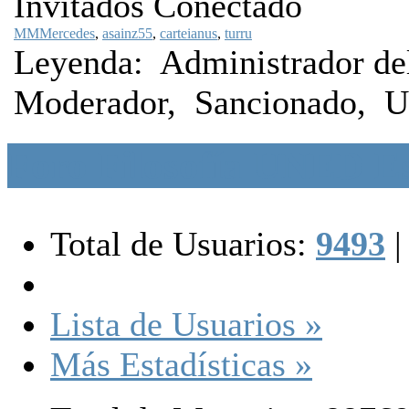
Invitados Conectado
MMMercedes
,
asainz55
,
carteianus
,
turru
Leyenda:
Administrador del
Moderador
,
Sancionado
,
U
Foro Filosofía UNED Es
Total de Usuarios:
9493
|
Lista de Usuarios »
Más Estadísticas »