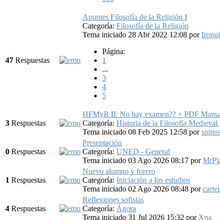
Apuntes Filosofía de la Religión I
Categoría:
Filosofía de la Religión
Tema iniciado 28 Abr 2022 12:08
por
Irong
Página:
47
Respuestas
1
...
3
4
5
HFMyR II: No hay examen?? + PDF Manual 
3
Respuestas
Categoría:
Historia de la Filosofía Medieval
Tema iniciado 08 Feb 2025 12:58
por
spino
Presentación
0
Respuestas
Categoría:
UNED - General
Tema iniciado 03 Ago 2026 08:17
por
MrPl
Nuevo alumno y forero
1
Respuestas
Categoría:
Iniciación a los estudios
Tema iniciado 02 Ago 2026 08:48
por
carte
Reflexiones sofistas
4
Respuestas
Categoría:
Ágora
Tema iniciado 31 Jul 2026 15:32
por
Xna