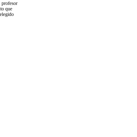
l profesor
nto que
 elegido