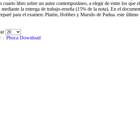
 cuarto libro sobre un autor contemporáneo, a elegir de entre los que e
ura mediante la entrega de trabajo-reseña (15% de la nota). En el docume
reparé para el examen: Platón, Hobbes y Marsilo de Padua. este último
rar
 by
Phoca
Download