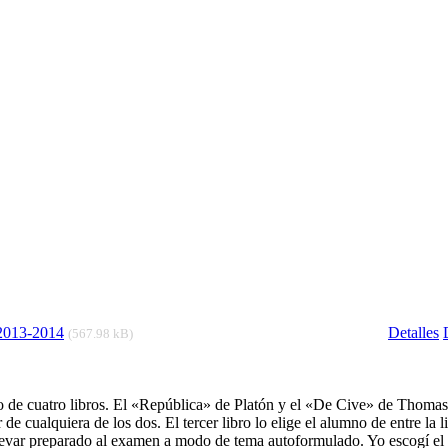
 2013-2014
Detalles
(567.98 kB)
mo de cuatro libros. El «República» de Platón y el «De Cive» de Thom
 cualquiera de los dos. El tercer libro lo elige el alumno de entre la li
e llevar preparado al examen a modo de tema autoformulado. Yo escogí el