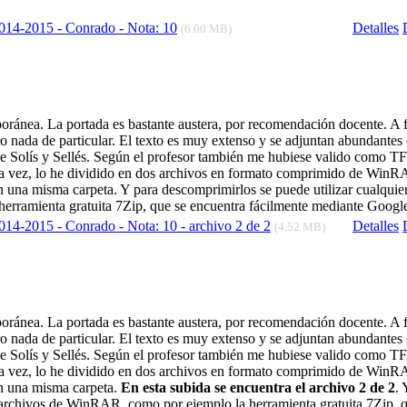
2014-2015 - Conrado - Nota: 10
Detalles
(6.00 MB)
ánea. La portada es bastante austera, por recomendación docente. A f
ro nada de particular. El texto es muy extenso y se adjuntan abundantes
a de Solís y Sellés. Según el profesor también me hubiese valido como 
na vez, lo he dividido en dos archivos en formato comprimido de WinR
en una misma carpeta. Y para descomprimirlos se puede utilizar cualquie
rramienta gratuita 7Zip, que se encuentra fácilmente mediante Googl
014-2015 - Conrado - Nota: 10 - archivo 2 de 2
Detalles
(4.52 MB)
ánea. La portada es bastante austera, por recomendación docente. A f
ro nada de particular. El texto es muy extenso y se adjuntan abundantes
a de Solís y Sellés. Según el profesor también me hubiese valido como 
na vez, lo he dividido en dos archivos en formato comprimido de WinR
en una misma carpeta.
En esta subida se encuentra el archivo 2 de 2
. 
 archivos de WinRAR, como por ejemplo la herramienta gratuita 7Zip, 