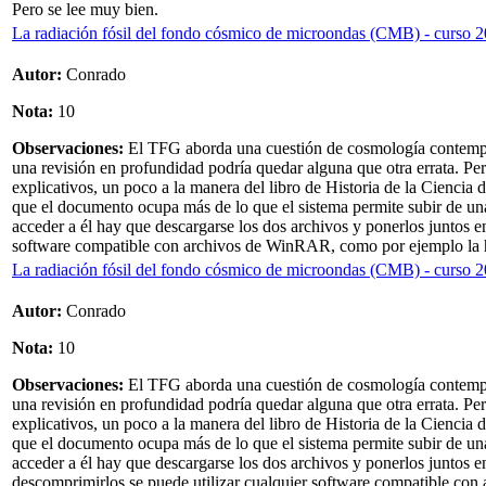
Pero se lee muy bien.
La radiación fósil del fondo cósmico de microondas (CMB) - curso 
Autor:
Conrado
Nota:
10
Observaciones:
El TFG aborda una cuestión de cosmología contempor
una revisión en profundidad podría quedar alguna que otra errata. Pe
explicativos, un poco a la manera del libro de Historia de la Cienci
que el documento ocupa más de lo que el sistema permite subir de u
acceder a él hay que descargarse los dos archivos y ponerlos juntos 
software compatible con archivos de WinRAR, como por ejemplo la he
La radiación fósil del fondo cósmico de microondas (CMB) - curso 2
Autor:
Conrado
Nota:
10
Observaciones:
El TFG aborda una cuestión de cosmología contempor
una revisión en profundidad podría quedar alguna que otra errata. Pe
explicativos, un poco a la manera del libro de Historia de la Cienci
que el documento ocupa más de lo que el sistema permite subir de u
acceder a él hay que descargarse los dos archivos y ponerlos juntos 
descomprimirlos se puede utilizar cualquier software compatible con