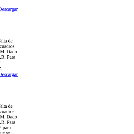
Descargar
alta de
 cuadros
TFM. Dado
AR. Para
r
e.
Descargar
alta de
 cuadros
TFM. Dado
AR. Para
Y para
que se