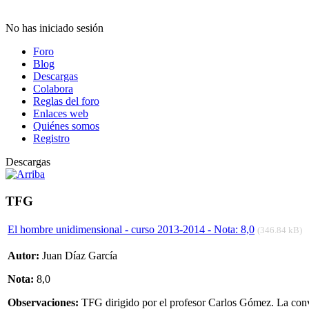
No has iniciado sesión
Foro
Blog
Descargas
Colabora
Reglas del foro
Enlaces web
Quiénes somos
Registro
Descargas
TFG
El hombre unidimensional - curso 2013-2014 - Nota: 8,0
(346.84 kB)
Autor:
Juan Díaz García
Nota:
8,0
Observaciones:
TFG dirigido por el profesor Carlos Gómez. La conve