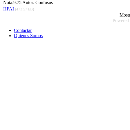
Nota:9.75 Autor: Confusus
HFAI
(473.57 kB)
Most
Powered
Contactar
Quiénes Somos