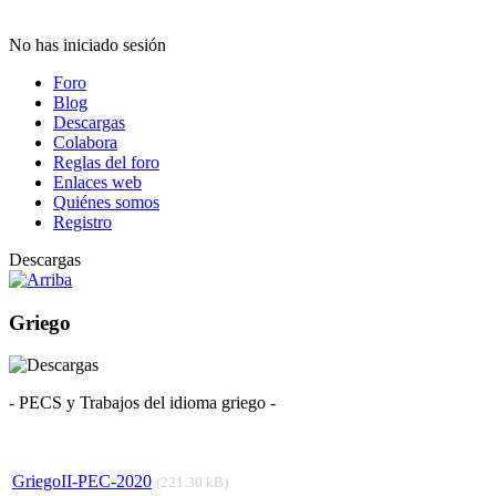
No has iniciado sesión
Foro
Blog
Descargas
Colabora
Reglas del foro
Enlaces web
Quiénes somos
Registro
Descargas
Griego
- PECS y Trabajos del idioma griego -
GriegoII-PEC-2020
(221.30 kB)