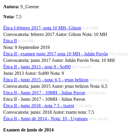
Autora:
S_Greene
Nota:
7,5
Ética I-febrero 2017- nota 10 MH- Gilson
(1.45 MB)
Convocatoria: febrero 2017 Autor: Gilson Nota: 10 MH
Ética II
(6.10 MB)
Nota: 9 Septiembre 2019
Ética II - examen junio 2017 nota 10 MH - Julián Pavón
(725.48 kB)
Convocatoria: junio 2017 Autor: Julián Pavón Nota: 10 MH
Ética II - junio 2013 - nota 9 - Sol90
(413.44 kB)
Junio 2013 Autor: Sol90 Nota: 9
Ética II - junio 2015 - nota: 6,5 - jesus belizon
(528.64 kB)
Convocatoria: junio 2015 Autor: jesus belizon Nota: 6,5
Etica II - Junio 2017 - 10MH - Julian Pavon
(725.48 kB)
Etica II - Junio 2017 - 10MH - Julian Pavon
Ética II - junio 2018 - nota 7,5 - txarni
(1.10 MB)
Convocatoria: junio: 2018 Autor: txarni nota: 7,5
Ética II - Junio de 2014 - Nota: 10 - Uyatsura
(404.24 kB)
Examen de junio de 2014