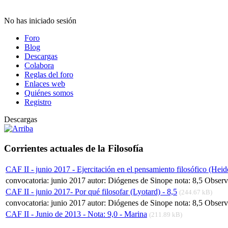
No has iniciado sesión
Foro
Blog
Descargas
Colabora
Reglas del foro
Enlaces web
Quiénes somos
Registro
Descargas
Corrientes actuales de la Filosofía
CAF II - junio 2017 - Ejercitación en el pensamiento filosófico (Heid
convocatoria: junio 2017 autor: Diógenes de Sinope nota: 8,5 Observa
CAF II - junio 2017- Por qué filosofar (Lyotard) - 8,5
(244.67 kB)
convocatoria: junio 2017 autor: Diógenes de Sinope nota: 8,5 Observa
CAF II - Junio de 2013 - Nota: 9,0 - Marina
(211.89 kB)