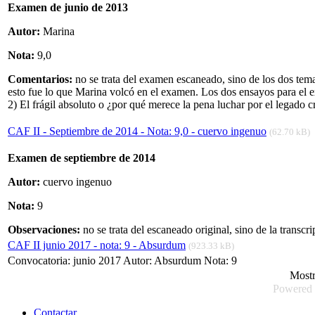
Examen de junio de 2013
Autor:
Marina
Nota:
9,0
Comentarios:
no se trata del examen escaneado, sino de los dos tema
esto fue lo que Marina volcó en el examen. Los dos ensayos para el 
2) El frágil absoluto o ¿por qué merece la pena luchar por el legado c
CAF II - Septiembre de 2014 - Nota: 9,0 - cuervo ingenuo
(62.70 kB)
Examen de septiembre de 2014
Autor:
cuervo ingenuo
Nota:
9
Observaciones:
no se trata del escaneado original, sino de la transcri
CAF II junio 2017 - nota: 9 - Absurdum
(923.33 kB)
Convocatoria: junio 2017 Autor: Absurdum Nota: 9
Most
Powered
Contactar