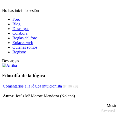
No has iniciado sesión
Foro
Blog
Descargas
Colabora
Reglas del foro
Enlaces web
Quiénes somos
Registro
Descargas
Filosofía de la lógica
Comentarios a la lógica intuicionista
(84.90 kB)
Autor
: Jesús Mª Morote Mendoza (Nolano)
Most
Powered