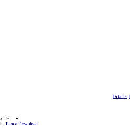
Detalles
rar
 by
Phoca
Download